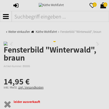
ANMELDEN
MERKZETTE
WAR
0
0
AUFKLAPPE
AUFK
MENÜ
Weiter einkaufen
Käthe Wohlfahrt
Fensterbild "Winterwald", braun
Fensterbild "Winterwald",
braun
Artikel-Nummer:
890006
14,
95
€
inkl. MwSt.
zzgl. Versandkosten
leider ausverkauft