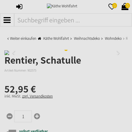
ANMELDEN
MERKZETTE
WAR
0
0
AUFKLAPPE
AUFK
MENÜ
Weiter einkaufen
Käthe Wohlfahrt
Weihnachtsdeko
Wohndeko
Rent
Rentier, Schatulle
Artikel-Nummer:
902575
52,
95
€
inkl. MwSt.
zzgl. Versandkosten
sofort verfügbar