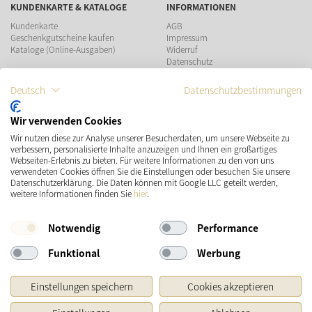
KUNDENKARTE & KATALOGE
INFORMATIONEN
Kundenkarte
AGB
Geschenkgutscheine kaufen
Impressum
Kataloge (Online-Ausgaben)
Widerruf
Datenschutz
Teilnahmebedingungen Gewinnspiel
Deutsch
Datenschutzbestimmungen
ZAHLUNGSMÖGLICHKEITEN
Wir verwenden Cookies
Wir nutzen diese zur Analyse unserer Besucherdaten, um unsere Webseite zu
VERSAND
SOCIAL MEDIA
verbessern, personalisierte Inhalte anzuzeigen und Ihnen ein großartiges
Webseiten-Erlebnis zu bieten. Für weitere Informationen zu den von uns
verwendeten Cookies öffnen Sie die Einstellungen oder besuchen Sie unsere
Datenschutzerklärung. Die Daten können mit Google LLC geteilt werden,
weitere Informationen finden Sie
hier
.
Notwendig
Performance
Funktional
Werbung
* Preisangaben inkl. gesetzl. MwSt. und zzgl.
Versandkosten
Einstellungen speichern
Cookies akzeptieren
Ursprünglicher Preis des Händlers, Unverbindliche Preisempfehlung des Herstellers