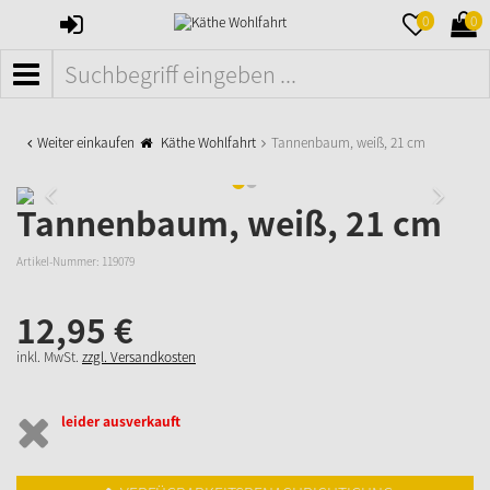
ANMELDEN
MERKZETTE
WAR
0
0
AUFKLAPPE
AUFK
MENÜ
Weiter einkaufen
Käthe Wohlfahrt
Tannenbaum, weiß, 21 cm
Tannenbaum, weiß, 21 cm
Artikel-Nummer:
119079
12,
95
€
inkl. MwSt.
zzgl. Versandkosten
leider ausverkauft