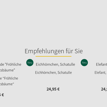
Empfehlungen für Sie
Neu
Neu
Eichhörnchen, Schatulle
Elefant,
e "Fröhliche
tsbäume"
24,
95
€
24,
5
€