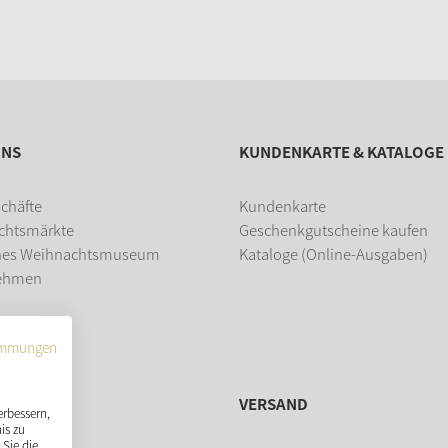
UNS
KUNDENKARTE & KATALOGE
chäfte
Kundenkarte
chtsmärkte
Geschenkgutscheine kaufen
hes Weihnachtsmuseum
Kataloge (Online-Ausgaben)
ehmen
dung
immungen
VERSAND
erbessern,
is zu
Sie die