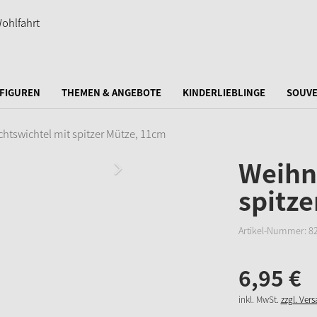
FIGUREN
THEMEN & ANGEBOTE
KINDERLIEBLINGE
SOUVE
htswichtel mit spitzer Mütze, 11cm
Weihn
spitz
Artikel-Nummer:
8
6,
95
€
inkl. MwSt.
zzgl. Ver