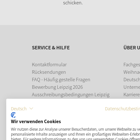
schicken.
SERVICE & HILFE
ÜBER 
Kontaktformular
Fachges
Rücksendungen
Weihna
FAQ - Häufig gestelle Fragen
Deutsc
Bewerbung Leipzig 2026
Untern
Ausschreibungsbedingungen Leipzig
Karriere
2026
Ausbil
Deutsch
Datenschutzbest
Leipziger Weihnachtsmarkt
Wir verwenden Cookies
ZAHLUNGSMÖGLICHKEITEN
Wir nutzen diese zur Analyse unserer Besucherdaten, um unsere Webseite zu v
personalisierte Inhalte anzuzeigen und Ihnen ein großartiges Webseiten-Erlebn
bieten. Für weitere Informationen zu den von uns verwendeten Cookies öffnen 