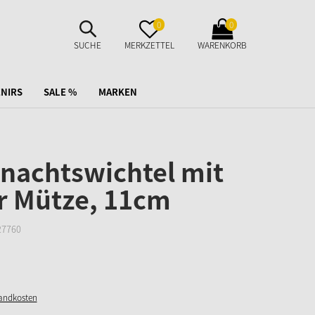
SUCHE
MERKZETTEL
WARENKORB
0
0
AUFKLAPPEN
AUFKLAPPEN
AUFKLAPPEN
SUCHE
MERKZETTEL
WARENKORB
NIRS
SALE %
MARKEN
nachtswichtel mit
er Mütze, 11cm
27760
sandkosten