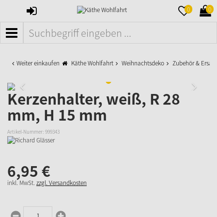
ANMELDEN
MERKZETTE
WAR
0
0
AUFKLAPPE
AUFK
MENÜ
Weiter einkaufen
Käthe Wohlfahrt
Weihnachtsdeko
Zubehör & Ersatzt
Kerzenhalter, weiß, R 28
mm, H 15 mm
Artikel-Nummer:
999343
6,
95
€
inkl. MwSt.
zzgl. Versandkosten