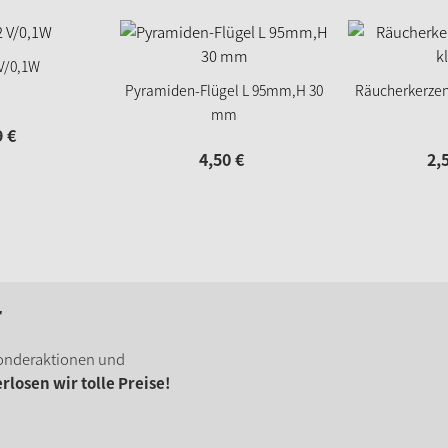
V/0,1W
Pyramiden-Flügel L 95mm,H 30
Räucherkerzen
mm
9
€
4,
50
€
2,
r
onderaktionen und
losen wir tolle Preise!