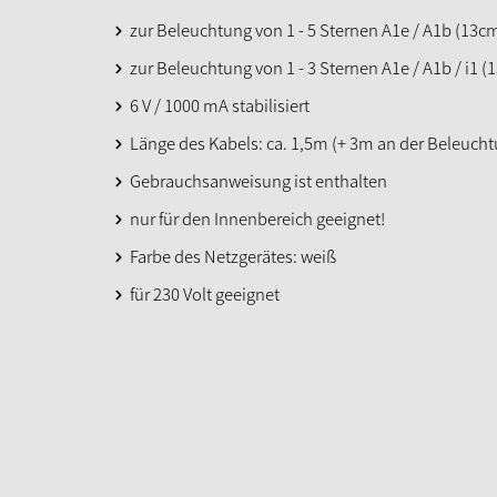
zur Beleuchtung von 1 - 5 Sternen A1e / A1b (13cm
zur Beleuchtung von 1 - 3 Sternen A1e / A1b / i1 (
6 V / 1000 mA stabilisiert
Länge des Kabels: ca. 1,5m (+ 3m an der Beleucht
Gebrauchsanweisung ist enthalten
nur für den Innenbereich geeignet!
Farbe des Netzgerätes: weiß
für 230 Volt geeignet