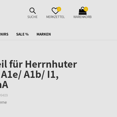
SUCHE
MERKZETTEL
WARENKORB
0
0
AUFKLAPPEN
AUFKLAPPEN
AUFKLAPPEN
SUCHE
MERKZETTEL
WARENKORB
NIRS
SALE %
MARKEN
il für Herrnhuter
 A1e/ A1b/ I1,
mA
99409