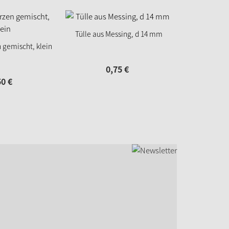
Tülle aus Messing, d 14 mm
 gemischt, klein
0,
75
€
50
€