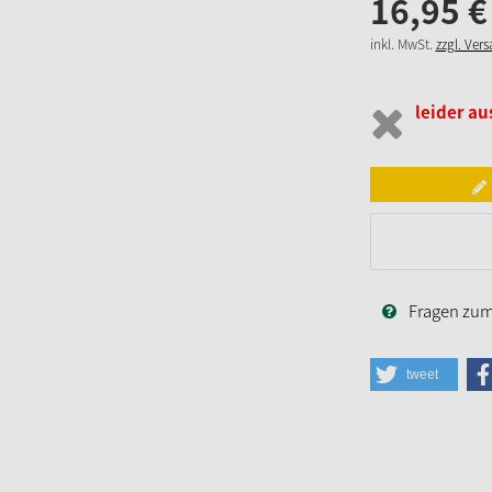
16,
95
€
inkl. MwSt.
zzgl. Ver
leider au
Fragen zum 
tweet