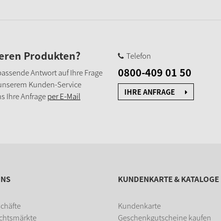
seren Produkten?
Telefon
0800-409 01 50
e passende Antwort auf Ihre Frage
 unserem Kunden-Service
IHRE ANFRAGE
s Ihre Anfrage
per E-Mail
UNS
KUNDENKARTE & KATALOGE
chäfte
Kundenkarte
chtsmärkte
Geschenkgutscheine kaufen