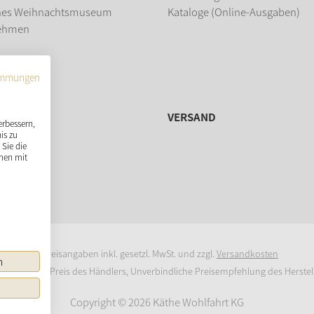
hes Weihnachtsmuseum
Kataloge (Online-Ausgaben)
ehmen
dung
immungen
VERSAND
erbessern,
is zu
Sie die
nen mit
* Preisangaben inkl. gesetzl. MwSt. und zzgl.
Versandkosten
n
prünglicher Preis des Händlers, Unverbindliche Preisempfehlung des Herstel
Copyright © 2026 Käthe Wohlfahrt KG