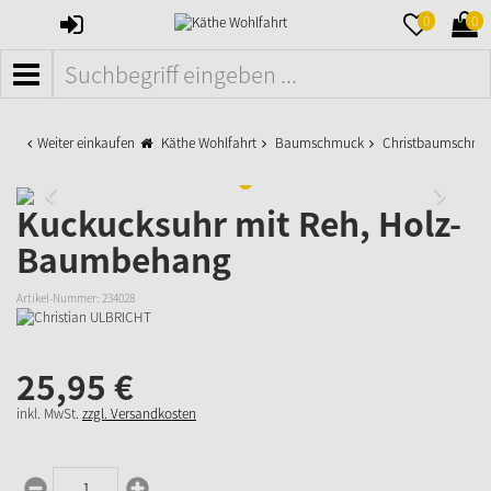
ANMELDEN
MERKZETTE
WAR
0
0
AUFKLAPPE
AUFK
MENÜ
Weiter einkaufen
Käthe Wohlfahrt
Baumschmuck
Christbaumschmu
Kuckucksuhr mit Reh, Holz-
Baumbehang
Artikel-Nummer:
234028
25,
95
€
inkl. MwSt.
zzgl. Versandkosten