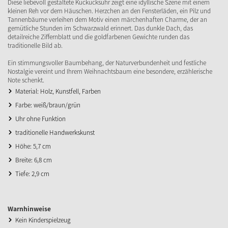
Diese liebevoll gestaltete Kuckucksuhr zeigt eine idyllische Szene mit einem
kleinen Reh vor dem Häuschen. Herzchen an den Fensterläden, ein Pilz und
Tannenbäume verleihen dem Motiv einen märchenhaften Charme, der an
gemütliche Stunden im Schwarzwald erinnert. Das dunkle Dach, das
detailreiche Ziffernblatt und die goldfarbenen Gewichte runden das
traditionelle Bild ab.
Ein stimmungsvoller Baumbehang, der Naturverbundenheit und festliche
Nostalgie vereint und Ihrem Weihnachtsbaum eine besondere, erzählerische
Note schenkt.
Material: Holz, Kunstfell, Farben
Farbe: weiß/braun/grün
Uhr ohne Funktion
traditionelle Handwerkskunst
Höhe: 5,7 cm
Breite: 6,8 cm
Tiefe: 2,9 cm
Warnhinweise
Kein Kinderspielzeug