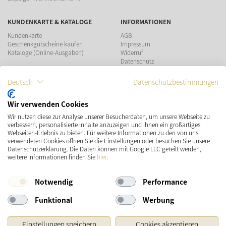
KUNDENKARTE & KATALOGE
INFORMATIONEN
Kundenkarte
AGB
Geschenkgutscheine kaufen
Impressum
Kataloge (Online-Ausgaben)
Widerruf
Datenschutz
Teilnahmebedingungen Gewinnspiel
Deutsch
Datenschutzbestimmungen
ZAHLUNGSMÖGLICHKEITEN
Wir verwenden Cookies
Wir nutzen diese zur Analyse unserer Besucherdaten, um unsere Webseite zu
VERSAND
SOCIAL MEDIA
verbessern, personalisierte Inhalte anzuzeigen und Ihnen ein großartiges
Webseiten-Erlebnis zu bieten. Für weitere Informationen zu den von uns
verwendeten Cookies öffnen Sie die Einstellungen oder besuchen Sie unsere
Datenschutzerklärung. Die Daten können mit Google LLC geteilt werden,
weitere Informationen finden Sie
hier
.
Notwendig
Performance
Funktional
Werbung
* Preisangaben inkl. gesetzl. MwSt. und zzgl.
Versandkosten
Einstellungen speichern
Cookies akzeptieren