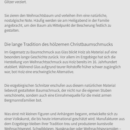
Glitzer verziert.
Sie zieren den Weihnachtsbaum und verleihen ihm eine natürliche,
nostalgische Note. Häufig werden sie am Heiligabend in der Familie
angebracht, um den Baum als Mittelpunkt der Bescherung festlich zu
gestalten.
Die lange Tradition des hölzernen Christbaumschmucks
Im Gegensatz zu Baumschmuck aus Glas blickt Holz als Material auf eine
besonders lange Geschichte zurück. Vor allem im Erzgebirge hat sich die
Herstellung von Weihnachtsschmuck aus Holz bereits im 16. Jahrhundert
etabliert. Während Glas aufgrund teurer Rohstoffe früher schwer zugänglich
war, bot Holz eine erschwingliche Alternative.
Die erzgebirgischen Schnitzer erschufen aus diesem natürlichen Material
liebevoll gestalteten Baumschmuck, der nicht nur die eigenen Stuben
verschönerte, sondern auch eine Einnahmequelle für die meist armen
Bergmannsfamilien bot.
Was einst mit kleinen Figuren und Anhängern begann, entwickelte sich zu
einer Volkskunst, die bis heute international geschätzt wird. Manufakturen aus
dem Erzgebirge bleiben ihrer Tradition treu und produzieren kunstvolle
Weihnachtsengel, Schwibbögen, Nussknacker oder Weihnachtspyramiden –