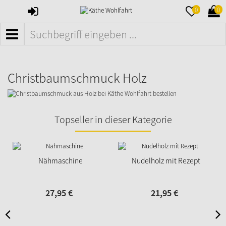
ANMELDEN
MERKZETTE
WAR
0
0
AUFKLAPPE
AUFK
MENÜ
Christbaumschmuck Holz
Topseller in dieser Kategorie
Nähmaschine
Nudelholz mit Rezept
27,
95
€
21,
95
€