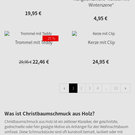
Winterszene"
19,
95
€
4,
95
€
- 25 %
Trommel mit Teddy
Kerze mit Clip
22,
46
€
24,
95
€
29,
95
€
1
2
3
4
...
13
Was ist Christbaumschmuck aus Holz?
Christbaumschmuck aus Holz ist ein zeitloser Klassiker, der geschnitzte,
gedrechselte oder fein gesägte Motive als Anhänger für den Weihnachtsbaum
umfasst. Diese Schmuckstücke sind oft kunstvoll bemalt, lackiert oder mit