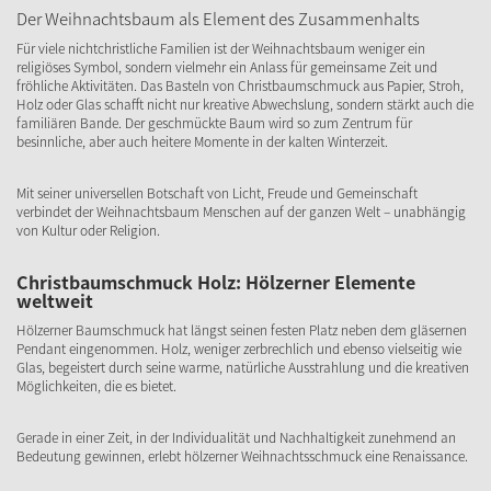
Der Weihnachtsbaum als Element des Zusammenhalts
Für viele nichtchristliche Familien ist der Weihnachtsbaum weniger ein
religiöses Symbol, sondern vielmehr ein Anlass für gemeinsame Zeit und
fröhliche Aktivitäten. Das Basteln von Christbaumschmuck aus Papier, Stroh,
Holz oder Glas schafft nicht nur kreative Abwechslung, sondern stärkt auch die
familiären Bande. Der geschmückte Baum wird so zum Zentrum für
besinnliche, aber auch heitere Momente in der kalten Winterzeit.
Mit seiner universellen Botschaft von Licht, Freude und Gemeinschaft
verbindet der Weihnachtsbaum Menschen auf der ganzen Welt – unabhängig
von Kultur oder Religion.
Christbaumschmuck Holz: Hölzerner Elemente
weltweit
Hölzerner Baumschmuck hat längst seinen festen Platz neben dem gläsernen
Pendant eingenommen. Holz, weniger zerbrechlich und ebenso vielseitig wie
Glas, begeistert durch seine warme, natürliche Ausstrahlung und die kreativen
Möglichkeiten, die es bietet.
Gerade in einer Zeit, in der Individualität und Nachhaltigkeit zunehmend an
Bedeutung gewinnen, erlebt hölzerner Weihnachtsschmuck eine Renaissance.