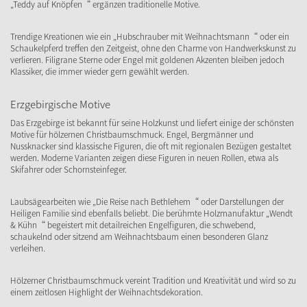
„Teddy auf Knöpfen“ ergänzen traditionelle Motive.
Trendige Kreationen wie ein „Hubschrauber mit Weihnachtsmann“ oder ein
Schaukelpferd treffen den Zeitgeist, ohne den Charme von Handwerkskunst zu
verlieren. Filigrane Sterne oder Engel mit goldenen Akzenten bleiben jedoch
Klassiker, die immer wieder gern gewählt werden.
Erzgebirgische Motive
Das Erzgebirge ist bekannt für seine Holzkunst und liefert einige der schönsten
Motive für hölzernen Christbaumschmuck. Engel, Bergmänner und
Nussknacker sind klassische Figuren, die oft mit regionalen Bezügen gestaltet
werden. Moderne Varianten zeigen diese Figuren in neuen Rollen, etwa als
Skifahrer oder Schornsteinfeger.
Laubsägearbeiten wie „Die Reise nach Bethlehem“ oder Darstellungen der
Heiligen Familie sind ebenfalls beliebt. Die berühmte Holzmanufaktur „Wendt
& Kühn“ begeistert mit detailreichen Engelfiguren, die schwebend,
schaukelnd oder sitzend am Weihnachtsbaum einen besonderen Glanz
verleihen.
Hölzerner Christbaumschmuck vereint Tradition und Kreativität und wird so zu
einem zeitlosen Highlight der Weihnachtsdekoration.