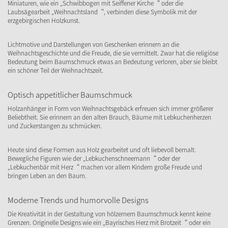
Miniaturen, wie ein „Schwibbogen mit Seiffener Kirche“ oder die
Laubsägearbeit „Weihnachtsland“, verbinden diese Symbolik mit der
erzgebirgischen Holzkunst.
Lichtmotive und Darstellungen von Geschenken erinnern an die
Weihnachtsgeschichte und die Freude, die sie vermittelt. Zwar hat die religiöse
Bedeutung beim Baumschmuck etwas an Bedeutung verloren, aber sie bleibt
ein schöner Teil der Weihnachtszeit.
Optisch appetitlicher Baumschmuck
Holzanhänger in Form von Weihnachtsgebäck erfreuen sich immer größerer
Beliebtheit. Sie erinnern an den alten Brauch, Bäume mit Lebkuchenherzen
und Zuckerstangen zu schmücken.
Heute sind diese Formen aus Holz gearbeitet und oft liebevoll bemalt.
Bewegliche Figuren wie der „Lebkuchenschneemann“ oder der
„Lebkuchenbär mit Herz“ machen vor allem Kindern große Freude und
bringen Leben an den Baum.
Moderne Trends und humorvolle Designs
Die Kreativität in der Gestaltung von hölzernem Baumschmuck kennt keine
Grenzen. Originelle Designs wie ein „Bayrisches Herz mit Brotzeit“ oder ein