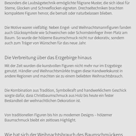
Besonders die Laubsägetechnik ermöglichte filigrane Muster, die sich ideal für
Sterne, Glocken und Schneeflocken eigneten. Drechseltechniken brachten
kompaktere Figuren hervor, die bemalt oder naturbelassen blieben.
Die Motive waren vielfältig: Neben Engel- und Weihnachtsmannfiguren fanden
auch Glückssymbole wie Schweinchen oder Schornsteinfeger ihren Platz am
Baum. So wurde der hölzerne Baumschmuck nicht nur dekorativ, sondern
auch zum Träger von Wünschen für das neue Jahr.
Die Verbreitung über das Erzgebirge hinaus
Mit der Zeit wurden die kunstvollen Figuren nicht mehr nur im Erzgebirge
genutzt. Händler und Weihnachtsmärkte trugen diese Handwerkskunst in
andere Regionen und machten sie zu einem beliebten Weihnachtsbrauch.
Die Kombination aus Tradition, Symbolkraft und handwerklichem Geschick
sorgte dafür, dass Christbaumschmuck aus Holz bis heute ein fester
Bestandteil der weihnachtlichen Dekoration ist.
Von traditionellen Figuren bis hin zu modernen Designs – hölzerner
Baumschmuck bleibt ein zeitloses Highlight.
Wie hat sich der Weihnachtsbrauch des Baumschmückens