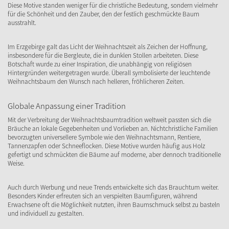
Diese Motive standen weniger für die christliche Bedeutung, sondern vielmehr
für die Schönheit und den Zauber, den der festlich geschmückte Baum
ausstrahlt.
Im Erzgebirge galt das Licht der Weihnachtszeit als Zeichen der Hoffnung,
insbesondere für die Bergleute, die in dunklen Stollen arbeiteten. Diese
Botschaft wurde zu einer Inspiration, die unabhängig von religiösen
Hintergründen weitergetragen wurde. Überall symbolisierte der leuchtende
Weihnachtsbaum den Wunsch nach helleren, fröhlicheren Zeiten.
Globale Anpassung einer Tradition
Mit der Verbreitung der Weihnachtsbaumtradition weltweit passten sich die
Bräuche an lokale Gegebenheiten und Vorlieben an. Nichtchristliche Familien
bevorzugten universellere Symbole wie den Weihnachtsmann, Rentiere,
Tannenzapfen oder Schneeflocken. Diese Motive wurden häufig aus Holz
gefertigt und schmückten die Bäume auf moderne, aber dennoch traditionelle
Weise.
Auch durch Werbung und neue Trends entwickelte sich das Brauchtum weiter.
Besonders Kinder erfreuten sich an verspielten Baumfiguren, während
Erwachsene oft die Möglichkeit nutzten, ihren Baumschmuck selbst zu basteln
und individuell zu gestalten.