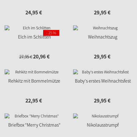
24,
95
€
29,
95
€
- 25 %
Elch im Schlitten
Weihnachtszug
20,
96
€
29,
95
€
27,
95
€
Rehkitz mit Bommelmütze
Baby's erstes Weihnachtsfest
22,
95
€
29,
95
€
Briefbox "Merry Christmas"
Nikolausstrumpf