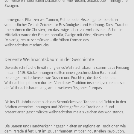
von weiteren natürlichen Dekorationen wie Nüssen, Gebäck oder immergrünen
Zweigen.
Immergrüne Pflanzen wie Tannen, Fichten oder Misteln galten bereits in
vorchristlicher Zeit als Zeichen für Beständigkeit und Hoffnung. Diese Tradition
übernahmen die Christen, um das ewige Leben zu symbolisieren. Schon im
Mittelalter wurde der Brauch populär, Zweige mit Obst, Nüssen oder
Papierfiguren zu schmücken – die frühen Formen des
Weihnachtsbaumschmucks.
Der erste Weihnachtsbaum in der Geschichte
Die erste schriftliche Erwähnung eines Weihnachtsbaums stammt aus Freiburg
im Jahr 1419. Bäckerinnungen stellten einen geschmückten Baum auf,
behangen mit Leckereien wie Nüssen und Früchten, die die Kinder nach
Weihnachten pflücken durften. Von dieser Tradition inspiriert, verbreitete sich
der Weihnachtsbaum langsam in weiteren Regionen Europas.
Bis ins 17. Jahrhundert blieb das Schmücken von Tannen und Fichten in den
Städten verbreitet. Innungen und Zünfte griffen die Tradition auf und
präsentierten geschmückte Weihnachtsbäume als Zeichen des Wohlstands.
Die Bauern und Handwerker hingegen hielten an regionalen Traditionen wie
dem Paradeisl fest. Erst im 19. Jahrhundert, mit der industriellen Revolution,