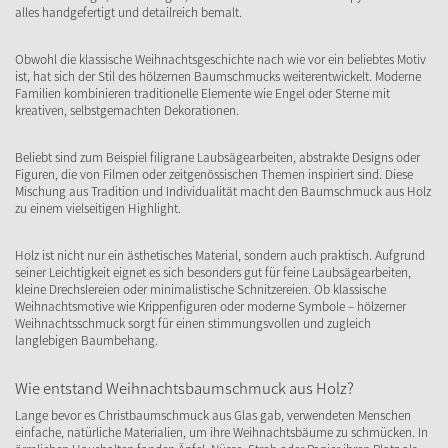
alles handgefertigt und detailreich bemalt.
Obwohl die klassische Weihnachtsgeschichte nach wie vor ein beliebtes Motiv
ist, hat sich der Stil des hölzernen Baumschmucks weiterentwickelt. Moderne
Familien kombinieren traditionelle Elemente wie Engel oder Sterne mit
kreativen, selbstgemachten Dekorationen.
Beliebt sind zum Beispiel filigrane Laubsägearbeiten, abstrakte Designs oder
Figuren, die von Filmen oder zeitgenössischen Themen inspiriert sind. Diese
Mischung aus Tradition und Individualität macht den Baumschmuck aus Holz
zu einem vielseitigen Highlight.
Holz ist nicht nur ein ästhetisches Material, sondern auch praktisch. Aufgrund
seiner Leichtigkeit eignet es sich besonders gut für feine Laubsägearbeiten,
kleine Drechslereien oder minimalistische Schnitzereien. Ob klassische
Weihnachtsmotive wie Krippenfiguren oder moderne Symbole – hölzerner
Weihnachtsschmuck sorgt für einen stimmungsvollen und zugleich
langlebigen Baumbehang.
Wie entstand Weihnachtsbaumschmuck aus Holz?
Lange bevor es Christbaumschmuck aus Glas gab, verwendeten Menschen
einfache, natürliche Materialien, um ihre Weihnachtsbäume zu schmücken. In