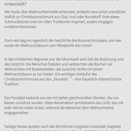
entwickelt?
Wer heute über Weihnachtsmärkte schlendert, entdeckt eine schier unendliche
Vielfalt an Christbaumschmuck aus Glas, Holz oder Kunststoff. Viele dieser
Schmuckstücke sind von alten Traditionen inspiriert, andere hingegen
moderne Kreationen.
Doch wie begann eigentlich die Geschichte des Baumschmückens, und wie
wurde der Weihnachtsbaum zum Mittelpunkt des Festes?
In den christlichen Regionen war die Adventszeit eine Zeit der Besinnung und
des Verzichts. Die Menschen fasteten und verbrachten die Wochen vor
Weihnachten mit Bastelarbeiten, die zunächst nichts mit einem
Weihnachtsbaum zu tun hatten. Ein wichtiger Vorläufer des
Christbaumschmucks war das „Paradeisl“ – eine bayerisch-österreichische
Tradition.
Das Paradeisl bestand aus vier mit Äpfeln geschmückten Stöcken, die von
Kerzen umrahmt wurden. Diese Konstruktion symbolisierte das Licht, das mit
jeder Woche näher rückte, während die Menschen dem Weihnachtsfest
entgegensahen.
Farbige Kerzen wurden nach den kirchlichen Vorgaben entzündet, begleitet