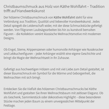
Christbaumschmuck aus Holz von Käthe Wohlfahrt – Tradition
trifft auf Handwerkskunst
Der hölzerne Christbaumschmuck von
Käthe Wohlfahrt
steht für eine
Verbindung aus Tradition, Qualität und liebevoller Handwerkskunst. Jedes
Detail spiegelt die Leidenschaft wider, mit der diese Schmuckstücke gefertigt
werden. Von filigranen Laubsägearbeiten bis hin zu kunstvoll bemalten
Figuren – die Kollektion vereint klassische Weihnachtsmotive mit modernen
Designs.
Ob Engel, Sterne, Krippenszenen oder humorvolle Anhänger wie Nussknacker
und Lebkuchenfiguren – jeder Anhänger erzählt eine eigene Geschichte und
bringt die Magie der Weihnachtszeit in Ihr Zuhause.
Gefertigt aus hochwertigen Hölzern und mit viel Liebe zum Detail gestaltet, ist
dieser Baumschmuck ein Symbol für die Wärme und Geborgenheit, die
Weihnachten mit sich bringt.
Entdecken Sie die Vielfalt des hölzernen Christbaumschmucks bei Käthe
Wohlfahrt und gestalten Sie Ihren Weihnachtsbaum mit zeitloser Eleganz. Ob
als Geschenk, Sammlerstück oder dekoratives Highlight – diese besonderen
Stücke machen jeden Baum zu einem unvergesslichen Mittelpunkt der
Festtage.