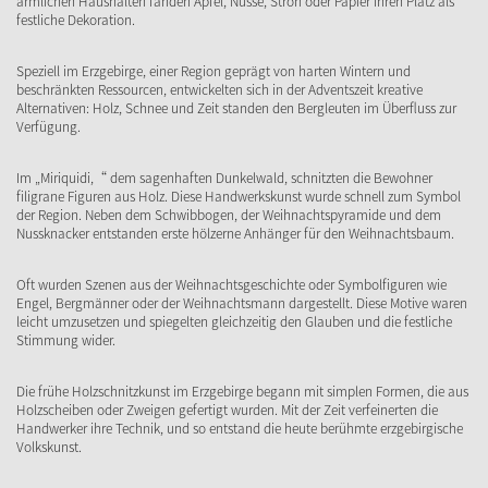
ärmlichen Haushalten fanden Äpfel, Nüsse, Stroh oder Papier ihren Platz als
festliche Dekoration.
Speziell im Erzgebirge, einer Region geprägt von harten Wintern und
beschränkten Ressourcen, entwickelten sich in der Adventszeit kreative
Alternativen: Holz, Schnee und Zeit standen den Bergleuten im Überfluss zur
Verfügung.
Im „Miriquidi,“ dem sagenhaften Dunkelwald, schnitzten die Bewohner
filigrane Figuren aus Holz. Diese Handwerkskunst wurde schnell zum Symbol
der Region. Neben dem Schwibbogen, der Weihnachtspyramide und dem
Nussknacker entstanden erste hölzerne Anhänger für den Weihnachtsbaum.
Oft wurden Szenen aus der Weihnachtsgeschichte oder Symbolfiguren wie
Engel, Bergmänner oder der Weihnachtsmann dargestellt. Diese Motive waren
leicht umzusetzen und spiegelten gleichzeitig den Glauben und die festliche
Stimmung wider.
Die frühe Holzschnitzkunst im Erzgebirge begann mit simplen Formen, die aus
Holzscheiben oder Zweigen gefertigt wurden. Mit der Zeit verfeinerten die
Handwerker ihre Technik, und so entstand die heute berühmte erzgebirgische
Volkskunst.