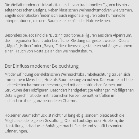
Die Vielfalt moderner Holzarbeiten reicht von traditionellen Figuren bis hin zu
zeitgenössischen Designs. Neben klassischen Weihnachtsmotiven wie Sternen,
Engeln oder Glocken finden sich auch regionale Figuren oder humorvolle
Interpretationen, die dem Baum eine persönliche Note verleihen.
Besonders beliebt sind die "Butzln," traditionelle Figuren aus dem Alpenraum,
die in regionaler Tracht oder beruflicher Kleidung dargestellt werden. Ob als
„Jäger", „Kellner" oder „Bayer,“ diese liebevoll gestalteten Anhänger zaubern
einen Hauch von Nostalgie an den Weihnachtsbaum.
Der Einfluss moderner Beleuchtung
Mit der Erfindung der elektrischen Weihnachtsbaumbeleuchtung trauen sich
immer mehr Menschen, Holz als Baumbehang zu nutzen. Das warme Licht der
Lichterketten harmoniert hervorragend mit den natürlichen Farben und
Strukturen der Holzfiguren. Besonders handgefertigte Anhänger, mit filigranen
Details geschnitzt oder mit natürlichen Farben bemalt, entfalten im
Lichtschein ihren ganz besonderen Charme.
Hölzerner Baumschmuck ist nicht nur langlebig, sondern bietet auch die
Möglichkeit der eigenen Gestaltung. Ob mit Laubsäge oder Holzleim, die
Herstellung individueller Anhänger macht Freude und schafft besondere
Erinnerungen.