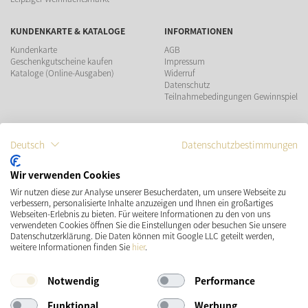
KUNDENKARTE & KATALOGE
INFORMATIONEN
Kundenkarte
AGB
Geschenkgutscheine kaufen
Impressum
Kataloge (Online-Ausgaben)
Widerruf
Datenschutz
Teilnahmebedingungen Gewinnspiel
ZAHLUNGSMÖGLICHKEITEN
Deutsch
Datenschutzbestimmungen
Wir verwenden Cookies
Wir nutzen diese zur Analyse unserer Besucherdaten, um unsere Webseite zu
VERSAND
SOCIAL MEDIA
verbessern, personalisierte Inhalte anzuzeigen und Ihnen ein großartiges
Webseiten-Erlebnis zu bieten. Für weitere Informationen zu den von uns
verwendeten Cookies öffnen Sie die Einstellungen oder besuchen Sie unsere
Datenschutzerklärung. Die Daten können mit Google LLC geteilt werden,
weitere Informationen finden Sie
hier
.
Notwendig
Performance
Funktional
Werbung