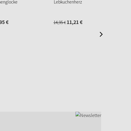
henglocke
Lebkuchenherz
Lebku
95
€
11,
21
€
14,
95
€
19,
95