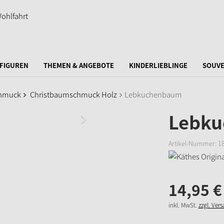
FIGUREN
THEMEN & ANGEBOTE
KINDERLIEBLINGE
SOUVE
hmuck
Christbaumschmuck Holz
Lebkuchenbaum
Lebk
Artikel-Nummer:
1
14,
95
€
inkl. MwSt.
zzgl. Ver