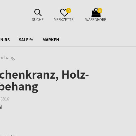
SUCHE
MERKZETTEL
WARENKORB
0
0
AUFKLAPPEN
AUFKLAPPEN
AUFKLAPPEN
SUCHE
MERKZETTEL
WARENKORB
NIRS
SALE %
MARKEN
mbehang
chenkranz, Holz-
behang
83816