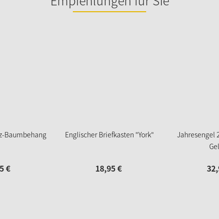
Empfehlungen für Sie
lz-Baumbehang
Englischer Briefkasten "York"
Jahresengel 2
Ge
5
€
18,
95
€
32,