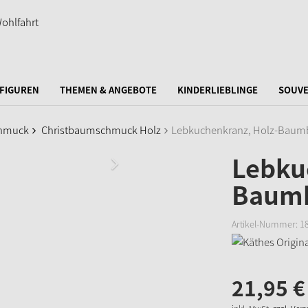
FIGUREN
THEMEN & ANGEBOTE
KINDERLIEBLINGE
SOUVE
hmuck
Christbaumschmuck Holz
Lebkuchenkranz, Holz-Bau
Lebku
Baum
Artikel-Nummer:
1
21,
95
€