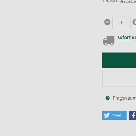
inkl. MwSt.
zzgl. Ver
sofort v
Fragen zum 
tweet