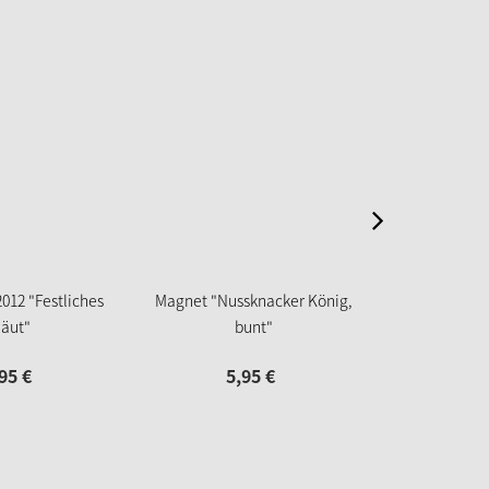
012 "Festliches
Magnet "Nussknacker König,
Nussknacker "
läut"
bunt"
95
€
5,
95
€
98