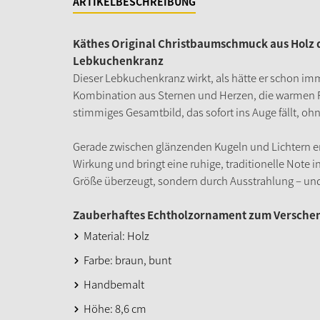
ARTIKELBESCHREIBUNG
Käthes Original Christbaumschmuck aus Holz d
Lebkuchenkranz
Dieser Lebkuchenkranz wirkt, als hätte er schon 
Kombination aus Sternen und Herzen, die warmen Fa
stimmiges Gesamtbild, das sofort ins Auge fällt, oh
Gerade zwischen glänzenden Kugeln und Lichtern en
Wirkung und bringt eine ruhige, traditionelle Note i
Größe überzeugt, sondern durch Ausstrahlung – un
Zauberhaftes Echtholzornament zum Versch
Material: Holz
Farbe: braun, bunt
Handbemalt
Höhe: 8,6 cm