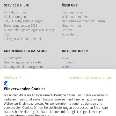
SERVICE & HILFE
ÜBER UNS
Kontaktformular
Fachgeschäfte
Rücksendungen
Weihnachtsmärkte
FAQ - Häufig gestelle Fragen
Deutsches Weihnachtsmuseum
Bewerbung Leipzig 2026
Unternehmen
Ausschreibungsbedingungen Leipzig
Karriere
2026
Ausbildung
Leipziger Weihnachtsmarkt
KUNDENKARTE & KATALOGE
INFORMATIONEN
Kundenkarte
AGB
Geschenkgutscheine kaufen
Impressum
Kataloge (Online-Ausgaben)
Widerruf
Datenschutz
Teilnahmebedingungen Gewinnspiel
Deutsch
Datenschutzbestimmungen
ZAHLUNGSMÖGLICHKEITEN
Wir verwenden Cookies
Wir nutzen diese zur Analyse unserer Besucherdaten, um unsere Webseite zu
verbessern, personalisierte Inhalte anzuzeigen und Ihnen ein großartiges
Webseiten-Erlebnis zu bieten. Für weitere Informationen zu den von uns
verwendeten Cookies öffnen Sie die Einstellungen oder besuchen Sie unsere
Datenschutzerklärung. Die Daten können mit Google LLC geteilt werden,
VERSAND
SOCIAL MEDIA
weitere Informationen finden Sie
hier
.