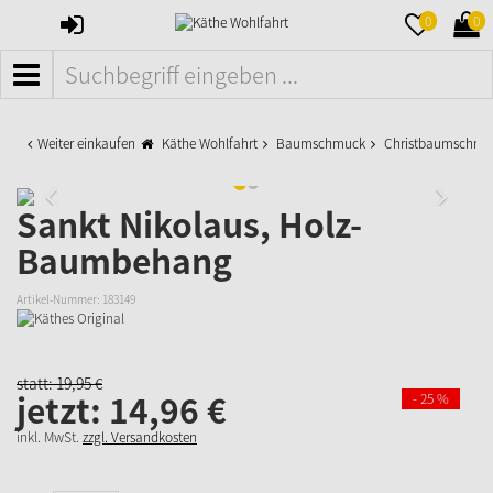
ANMELDEN
MERKZETTE
WAR
0
0
AUFKLAPPE
AUFK
MENÜ
Weiter einkaufen
Käthe Wohlfahrt
Baumschmuck
Christbaumschmu
Sankt Nikolaus, Holz-
Baumbehang
Artikel-Nummer:
183149
statt:
19,
95
€
jetzt:
14,
96
€
- 25 %
inkl. MwSt.
zzgl. Versandkosten