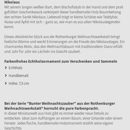
Nikolaus
Mit seinem langen weißen Bart, dem Bischofsstab in der Hand und dem prall
gefüllten Geschenkesack verkörpert dieser handbemalte Holz-Baumbehang
den echten Sankt Nikolaus. Liebevoll trägt er kleine Schätze wie Teddybär,
Nüsse und Äpfel mit sich – ganz so, wie man es aus alten Nikolauslegenden
kennt.
Dieses detailreiche Stück aus der Rothenburger Weihnachtswerkstatt bringt
festliche Wärme und weckt Erinnerungen an die Freude des Nikolaustages. Ein
charmantes Motiv, das den Weihnachtsbaum mit traditionellem Glanz erfüllt
und Jahr für Jahr ein Lächeln ins Gesicht zaubert.
Farbenfrohes Echtholzornament zum Verschenken und Sammeln
Echtholz
Handbemalt
Höhe: 7,5 cm
Bei der Serie "Bunter Weihnachtszauber" aus der Rothenburger
Weihnachtswerkstatt® herrscht die pure Farbenpracht.
In dieser Miniaturwelt aus Holz gibt es immer wieder neue Details zu
entdecken. Ideal zum Aufhängen an einem Baum, einer Girlande oder einem
Fenster. Jedes flache, handbemalte Holzornament erzählt seine eigene
Geschichte.