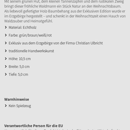
Mit seinem grünen Hut, dem kleinen Tannenzapfen und dem rustikalen Zweig
bringt dieser fröhliche Waldmann ein Stück Natur an den Weihnachtsbaum.
Als liebevoll gefertigter Holz-Baumbehang aus der Exklusiven Edition wurde er
im Erzgebirge hergestellt – und schenkt in der Weihnachtszeit einen Hauch von
Waldzauber und Heimatgefühl.
Material: Echtholz
Farbe: grün/braun/weiß/rot
Exklusiv aus dem Erzgebirge von der Firma Christian Ulbricht
traditionelle Handwerkskunst
Höhe: 10,5 cm
Breite: 5,0 cm
Tiefe: 5,0 cm
Warnhinweise
Kein Spielzeug
Verantwortliche Person für die EU