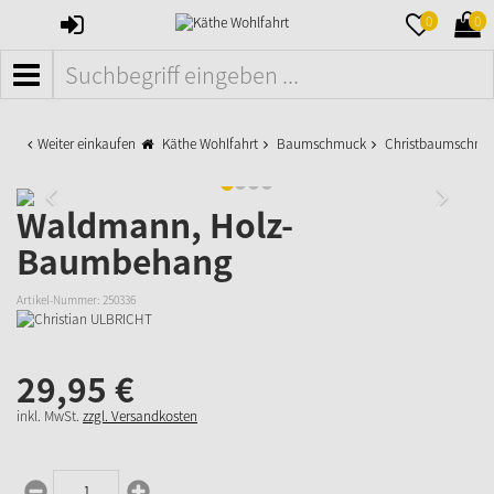
ANMELDEN
MERKZETTE
WAR
0
0
AUFKLAPPE
AUFK
MENÜ
Weiter einkaufen
Käthe Wohlfahrt
Baumschmuck
Christbaumschmu
Waldmann, Holz-
Baumbehang
Artikel-Nummer:
250336
29,
95
€
inkl. MwSt.
zzgl. Versandkosten