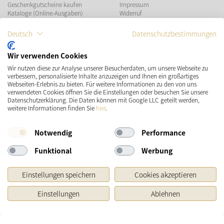
Geschenkgutscheine kaufen
Impressum
Kataloge (Online-Ausgaben)
Widerruf
Datenschutz
Teilnahmebedingungen Gewinnspiel
Deutsch
Datenschutzbestimmungen
ZAHLUNGSMÖGLICHKEITEN
Wir verwenden Cookies
Wir nutzen diese zur Analyse unserer Besucherdaten, um unsere Webseite zu
verbessern, personalisierte Inhalte anzuzeigen und Ihnen ein großartiges
Webseiten-Erlebnis zu bieten. Für weitere Informationen zu den von uns
verwendeten Cookies öffnen Sie die Einstellungen oder besuchen Sie unsere
Datenschutzerklärung. Die Daten können mit Google LLC geteilt werden,
VERSAND
SOCIAL MEDIA
weitere Informationen finden Sie
hier
.
Notwendig
Performance
Funktional
Werbung
Einstellungen speichern
Cookies akzeptieren
Einstellungen
Ablehnen
* Preisangaben inkl. gesetzl. MwSt. und zzgl.
Versandkosten
Ursprünglicher Preis des Händlers, Unverbindliche Preisempfehlung des Herstellers