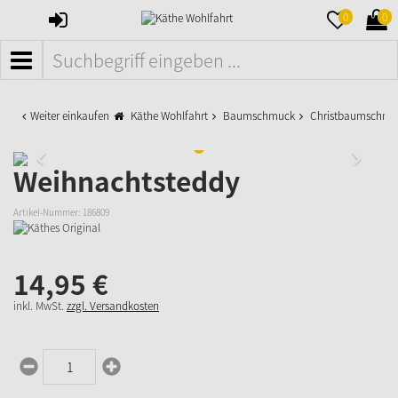
ANMELDEN
MERKZETTE
WAR
0
0
AUFKLAPPE
AUFK
MENÜ
Weiter einkaufen
Käthe Wohlfahrt
Baumschmuck
Christbaumschmu
Weihnachtsteddy
Artikel-Nummer:
186809
14,
95
€
inkl. MwSt.
zzgl. Versandkosten