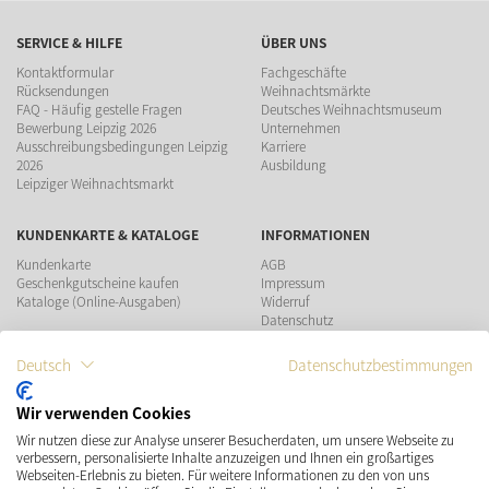
SERVICE & HILFE
ÜBER UNS
Kontaktformular
Fachgeschäfte
Rücksendungen
Weihnachtsmärkte
FAQ - Häufig gestelle Fragen
Deutsches Weihnachtsmuseum
Bewerbung Leipzig 2026
Unternehmen
Ausschreibungsbedingungen Leipzig
Karriere
2026
Ausbildung
Leipziger Weihnachtsmarkt
KUNDENKARTE & KATALOGE
INFORMATIONEN
Kundenkarte
AGB
Geschenkgutscheine kaufen
Impressum
Kataloge (Online-Ausgaben)
Widerruf
Datenschutz
Teilnahmebedingungen Gewinnspiel
Deutsch
Datenschutzbestimmungen
ZAHLUNGSMÖGLICHKEITEN
Wir verwenden Cookies
Wir nutzen diese zur Analyse unserer Besucherdaten, um unsere Webseite zu
VERSAND
SOCIAL MEDIA
verbessern, personalisierte Inhalte anzuzeigen und Ihnen ein großartiges
Webseiten-Erlebnis zu bieten. Für weitere Informationen zu den von uns