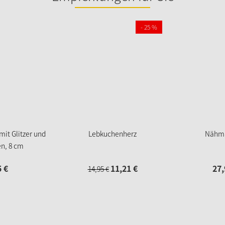
- 25 %
mit Glitzer und
Lebkuchenherz
Nähma
n, 8 cm
5
€
11,
21
€
27,
14,
95
€