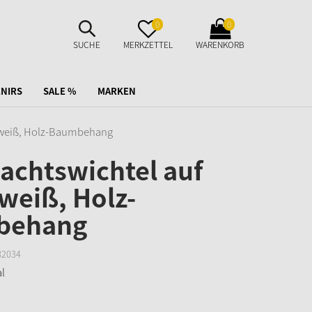
SUCHE
MERKZETTEL
WARENKORB
0
0
AUFKLAPPEN
AUFKLAPPEN
AUFKLAPPEN
SUCHE
MERKZETTEL
WARENKORB
NIRS
SALE %
MARKEN
 weiß, Holz-Baumbehang
achtswichtel auf
weiß, Holz-
behang
82034