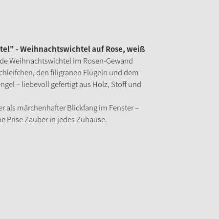
l" - Weihnachtswichtel auf Rose, weiß
rnde Weihnachtswichtel im Rosen-Gewand
Schleifchen, den filigranen Flügeln und dem
gel – liebevoll gefertigt aus Holz, Stoff und
r als märchenhafter Blickfang im Fenster –
ine Prise Zauber in jedes Zuhause.