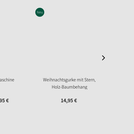
Neu
schine
Weihnachtsgurke mit Stern,
Weihnachtsw
Holz-Baumbehang
weiß, Ho
95
€
14,
95
€
12