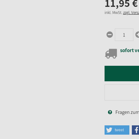
11,
95
€
inkl. MwSt.
zzgl. Ver
sofort v
Fragen zum 
tweet