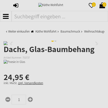
ANMELDEN
MERKZETTE
WAR
0
0
AUFKLAPPE
AUFK
MENÜ
Weiter einkaufen
Käthe Wohlfahrt
Baumschmuck
Weihnachtskugeln
Dachs, Glas-Baumbehang
Artikel-Nummer:
753737
24,
95
€
inkl. MwSt.
zzgl. Versandkosten