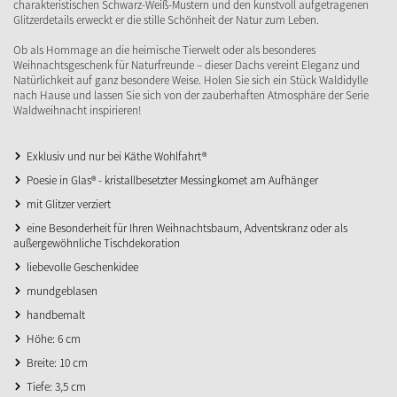
charakteristischen Schwarz-Weiß-Mustern und den kunstvoll aufgetragenen
Glitzerdetails erweckt er die stille Schönheit der Natur zum Leben.
Ob als Hommage an die heimische Tierwelt oder als besonderes
Weihnachtsgeschenk für Naturfreunde – dieser Dachs vereint Eleganz und
Natürlichkeit auf ganz besondere Weise. Holen Sie sich ein Stück Waldidylle
nach Hause und lassen Sie sich von der zauberhaften Atmosphäre der Serie
Waldweihnacht inspirieren!
Exklusiv und nur bei Käthe Wohlfahrt®
Poesie in Glas® - kristallbesetzter Messingkomet am Aufhänger
mit Glitzer verziert
eine Besonderheit für Ihren Weihnachtsbaum, Adventskranz oder als
außergewöhnliche Tischdekoration
liebevolle Geschenkidee
mundgeblasen
handbemalt
Höhe: 6 cm
Breite: 10 cm
Tiefe: 3,5 cm