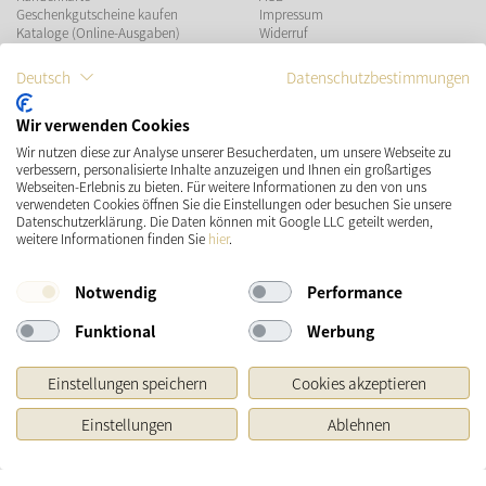
Geschenkgutscheine kaufen
Impressum
Kataloge (Online-Ausgaben)
Widerruf
Datenschutz
Teilnahmebedingungen Gewinnspiel
Deutsch
Datenschutzbestimmungen
ZAHLUNGSMÖGLICHKEITEN
Wir verwenden Cookies
Wir nutzen diese zur Analyse unserer Besucherdaten, um unsere Webseite zu
verbessern, personalisierte Inhalte anzuzeigen und Ihnen ein großartiges
Webseiten-Erlebnis zu bieten. Für weitere Informationen zu den von uns
verwendeten Cookies öffnen Sie die Einstellungen oder besuchen Sie unsere
Datenschutzerklärung. Die Daten können mit Google LLC geteilt werden,
VERSAND
SOCIAL MEDIA
weitere Informationen finden Sie
hier
.
Notwendig
Performance
Funktional
Werbung
Einstellungen speichern
Cookies akzeptieren
Einstellungen
Ablehnen
* Preisangaben inkl. gesetzl. MwSt. und zzgl.
Versandkosten
Ursprünglicher Preis des Händlers, Unverbindliche Preisempfehlung des Herstellers