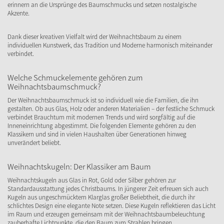
erinnern an die Ursprünge des Baumschmucks und setzen nostalgische
Akzente.
Dank dieser kreativen Vielfalt wird der Weihnachtsbaum zu einem
individuellen Kunstwerk, das Tradition und Moderne harmonisch miteinander
verbindet.
Welche Schmuckelemente gehören zum
Weihnachtsbaumschmuck?
Der Weihnachtsbaumschmuck ist so individuell wie die Familien, die ihn
gestalten. Ob aus Glas, Holz oder anderen Materialien – der festliche Schmuck
verbindet Brauchtum mit modernen Trends und wird sorgfältig auf die
Inneneinrichtung abgestimmt. Die folgenden Elemente gehören zu den
Klassikern und sind in vielen Haushalten über Generationen hinweg
unverändert beliebt.
Weihnachtskugeln: Der Klassiker am Baum
Weihnachtskugeln aus Glas in Rot, Gold oder Silber gehören zur
Standardausstattung jedes Christbaums. In jüngerer Zeit erfreuen sich auch
Kugeln aus ungeschmücktem Klarglas großer Beliebtheit, die durch ihr
schlichtes Design eine elegante Note setzen. Diese Kugeln reflektieren das Licht
im Raum und erzeugen gemeinsam mit der Weihnachtsbaumbeleuchtung
zauberhafte Lichtpunkte, die den Baum zum Strahlen bringen.