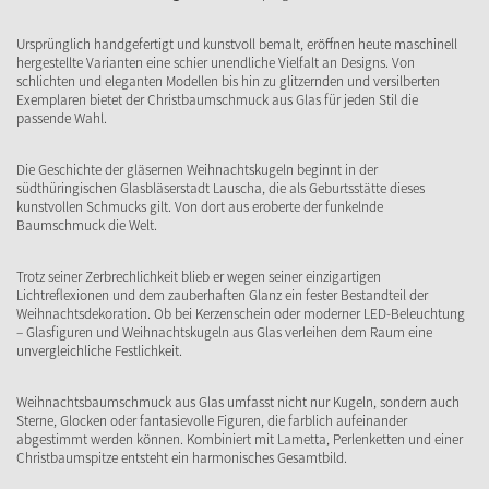
Ursprünglich handgefertigt und kunstvoll bemalt, eröffnen heute maschinell
hergestellte Varianten eine schier unendliche Vielfalt an Designs. Von
schlichten und eleganten Modellen bis hin zu glitzernden und versilberten
Exemplaren bietet der Christbaumschmuck aus Glas für jeden Stil die
passende Wahl.
Die Geschichte der gläsernen Weihnachtskugeln beginnt in der
südthüringischen Glasbläserstadt Lauscha, die als Geburtsstätte dieses
kunstvollen Schmucks gilt. Von dort aus eroberte der funkelnde
Baumschmuck die Welt.
Trotz seiner Zerbrechlichkeit blieb er wegen seiner einzigartigen
Lichtreflexionen und dem zauberhaften Glanz ein fester Bestandteil der
Weihnachtsdekoration. Ob bei Kerzenschein oder moderner LED-Beleuchtung
– Glasfiguren und Weihnachtskugeln aus Glas verleihen dem Raum eine
unvergleichliche Festlichkeit.
Weihnachtsbaumschmuck aus Glas umfasst nicht nur Kugeln, sondern auch
Sterne, Glocken oder fantasievolle Figuren, die farblich aufeinander
abgestimmt werden können. Kombiniert mit Lametta, Perlenketten und einer
Christbaumspitze entsteht ein harmonisches Gesamtbild.