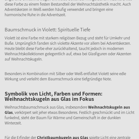
diese Farbe zu einem festen Bestandteil der Weihnachtsästhetik macht. Auch
Adventskerzen in Weiß werden häufig verwendet und bringen eine
harmonische Ruhe in die Adventszeit.
Baumschmuck in Violett: Spirituelle Tiefe
Violett ist eine Farbe mit starkem religiösen Bezug und steht für Umkehr und
Buße. Ursprünglich fanden sich violette Akzente vor allem bei Adventskerzen.
Heute bleibt diese Farbe eher zurückhaltend, taucht jedoch in modernen
Weihnachtskollektionen gelegentlich auf, etwa bei Glasfiguren oder Akzenten
auf Weihnachtskugeln.
Besonders in Kombination mit Silber oder Weiß entfaltet Violett seine edle
Wirkung und verleiht dem Baumschmuck eine tiefgründige Note.
Symbolik von Licht, Farben und Formen:
Weihnachtskugeln aus Glas im Fokus
Weihnachtsbaumschmuck aus Glas, insbesondere
Weihnachtskugeln aus
Glas
, verkörpert seit jeher etwas Besonderes. Festlich geschmückt und im Licht
funkelnd, steht der Baum für Wärme und Gemeinschaft in der dunklen
Winterzeit.
Für die Erfinder der
Christbaumkugeln aus Glas
spielte Licht eine zentrale