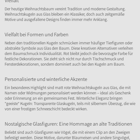
Vielfalt
Der heutige Weihnachtsbaum vereint Tradition und moderne Gestaltung.
Weihnachtskugeln aus Glas bleiben ein Klassiker, doch auch zeitgemäße
Motive und ausgefallene Designs finden immer mehr Anklang.
Vielfalt bei Formen und Farben
Neben den traditionellen Kugeln schmücken immer häufiger Tierfiguren oder
abstrakte Symbole aus Glas den Baum. Diese kreativen Alternativen verleihen
dem Baumschmuck Individualität. Rot bleibt jedoch die bevorzugte Farbe für
festliche Dekorationen. Sie zieht sich nicht nur durch Tischschmuck und
Fensterdekorationen, sondern dominiert auch bei den Kugeln am Baum.
Personalisierte und winterliche Akzente
Ein besonderes Highlight sind matt rote Weihnachtskugeln aus Glas, die mit
Namen oder Widmungen personalisiert werden können – ideal als Geschenk
oder Erinnerung an ein gemeinsames Fest. Winterliche Eleganz bringen
"geeiste" Kugeln: Transparente Glaskugeln, teils mit silbernem Überzug, die wie
von einer frostigen Schneeschicht bedeckt wirken.
Nostalgische Glasfiguren: Eine Hommage an alte Traditionen
Beliebt sind auch Glasfiguren wie Vögel, die mit einem Clip an den Zweigen
befestigt werden. Diese Motive, darunter Blaumeisen und andere Singvögel,