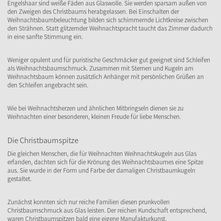
Engelshaar sind weiße Fäden aus Glaswolle. Sie werden sparsam außen von
den Zweigen des Christbaums herabgelassen. Bei Einschalten der
Weihnachtsbaumbeleuchtung bilden sich schimmernde Lichtkreise zwischen
den Strähnen. Statt glitzernder Weihnachtspracht taucht das Zimmer dadurch
in eine sanfte Stimmung ein.
Weniger opulent und für puristische Geschmäcker gut geeignet sind Schleifen
als Weihnachtsbaumschmuck. Zusammen mit Sternen und Kugeln am
Weihnachtsbaum können zusätzlich Anhänger mit persönlichen Grüßen an
den Schleifen angebracht sein.
Wie bei Weihnachtsherzen und ähnlichen Mitbringseln dienen sie zu
Weihnachten einer besonderen, kleinen Freude für liebe Menschen.
Die Christbaumspitze
Die gleichen Menschen, die für Weihnachten Weihnachtskugeln aus Glas
erfanden, dachten sich für die Krönung des Weihnachtsbaumes eine Spitze
aus. Sie wurde in der Form und Farbe der damaligen Christbaumkugeln
gestaltet.
Zunächst konnten sich nur reiche Familien diesen prunkvollen
Christbaumschmuck aus Glas leisten. Der reichen Kundschaft entsprechend,
waren Christbaumspitzen bald eine eigene Manufakturkunst.