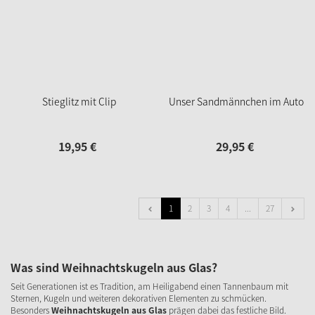
Stieglitz mit Clip
Unser Sandmännchen im Auto
19,
95
€
29,
95
€
1
2
3
4
...
27
Was sind Weihnachtskugeln aus Glas?
Seit Generationen ist es Tradition, am Heiligabend einen Tannenbaum mit
Sternen, Kugeln und weiteren dekorativen Elementen zu schmücken.
Besonders
Weihnachtskugeln aus Glas
prägen dabei das festliche Bild.