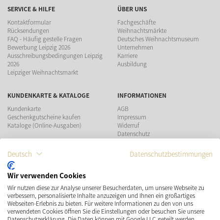
SERVICE & HILFE
ÜBER UNS
Kontaktformular
Fachgeschäfte
Rücksendungen
Weihnachtsmärkte
FAQ - Häufig gestelle Fragen
Deutsches Weihnachtsmuseum
Bewerbung Leipzig 2026
Unternehmen
Ausschreibungsbedingungen Leipzig
Karriere
2026
Ausbildung
Leipziger Weihnachtsmarkt
KUNDENKARTE & KATALOGE
INFORMATIONEN
Kundenkarte
AGB
Geschenkgutscheine kaufen
Impressum
Kataloge (Online-Ausgaben)
Widerruf
Datenschutz
Teilnahmebedingungen Gewinnspiel
Deutsch
Datenschutzbestimmungen
ZAHLUNGSMÖGLICHKEITEN
Wir verwenden Cookies
Wir nutzen diese zur Analyse unserer Besucherdaten, um unsere Webseite zu
VERSAND
SOCIAL MEDIA
verbessern, personalisierte Inhalte anzuzeigen und Ihnen ein großartiges
Webseiten-Erlebnis zu bieten. Für weitere Informationen zu den von uns
verwendeten Cookies öffnen Sie die Einstellungen oder besuchen Sie unsere
Datenschutzerklärung. Die Daten können mit Google LLC geteilt werden,