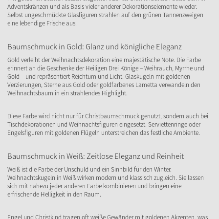
Adventskränzen und als Basis vieler anderer Dekorationselemente wieder.
Selbst ungeschmückte Glasfiguren strahlen auf den grünen Tannenzweigen
eine lebendige Frische aus.
Baumschmuck in Gold: Glanz und königliche Eleganz
Gold verleiht der Weihnachtsdekoration eine majestätische Note. Die Farbe
erinnert an die Geschenke der Heiligen Drei Könige – Weihrauch, Myrrhe und
Gold – und repräsentiert Reichtum und Licht. Glaskugeln mit goldenen
Verzierungen, Sterne aus Gold oder goldfarbenes Lametta verwandeln den
Weihnachtsbaum in ein strahlendes Highlight.
Diese Farbe wird nicht nur für Christbaumschmuck genutzt, sondern auch bei
Tischdekorationen und Weihnachtsfiguren eingesetzt. Serviettenringe oder
Engelsfiguren mit goldenen Flügeln unterstreichen das festliche Ambiente.
Baumschmuck in Weiß: Zeitlose Eleganz und Reinheit
Weiß ist die Farbe der Unschuld und ein Sinnbild für den Winter.
Weihnachtskugeln in Weiß wirken modern und klassisch zugleich. Sie lassen
sich mit nahezu jeder anderen Farbe kombinieren und bringen eine
erfrischende Helligkeit in den Raum.
Engel und Christkind tragen oft weiße Gewänder mit goldenen Akzenten, was