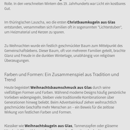
Rolle. In den verschneiten Wintern des 19. Jahrhunderts war Licht ein kostbares
Gut.
Im thüringischen Lauscha, wo die ersten
Christbaumkugeln aus Glas
entstanden, versammelten sich Familien oft in sogenannten "Lichterstuben",
um Heizmaterial und Kerzen zu sparen.
Zu Weihnachten wurde ein festlich geschmückter Baum zum Mittelpunkt des
Gemeinschaftslebens. Dieser Baum, oft von mehreren Familien geteilt, brachte
Glanz und Freude in die dunklen Wintertage, unabhängig von religiösen
Überzeugungen.
Farben und Formen: Ein Zusammenspiel aus Tradition und
Trend
Heute begeistert
Weihnachtsbaumschmuck aus Glas
durch seine
vielfältigen Formen und Farben. Während moderne Designs häufig persönliche
Vorlieben widerspiegeln, bleiben viele traditionelle Kombinationen über
Generationen hinweg beliebt. Beim Adventseinkauf ziehen weihnachtlich
geschmückte Geschäfte mehr Menschen an – ein Beweis für die zeitlose
Wirkung von festlichen Farben und Formen.
Klassiker wie
Weihnachtskugeln aus Glas
, Tannenzapfen oder gläserne