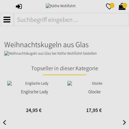
ANMELDEN
MERKZETTE
WAR
0
0
AUFKLAPPE
AUFK
MENÜ
Weihnachtskugeln aus Glas
Topseller in dieser Kategorie
Englische Lady
Glocke
24,
95
€
17,
95
€