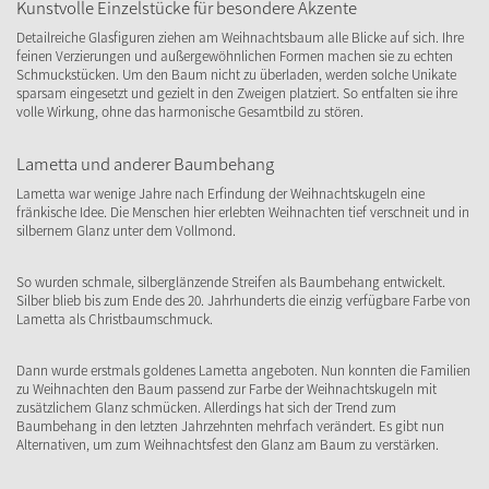
Kunstvolle Einzelstücke für besondere Akzente
Detailreiche Glasfiguren ziehen am Weihnachtsbaum alle Blicke auf sich. Ihre
feinen Verzierungen und außergewöhnlichen Formen machen sie zu echten
Schmuckstücken. Um den Baum nicht zu überladen, werden solche Unikate
sparsam eingesetzt und gezielt in den Zweigen platziert. So entfalten sie ihre
volle Wirkung, ohne das harmonische Gesamtbild zu stören.
Lametta und anderer Baumbehang
Lametta war wenige Jahre nach Erfindung der Weihnachtskugeln eine
fränkische Idee. Die Menschen hier erlebten Weihnachten tief verschneit und in
silbernem Glanz unter dem Vollmond.
So wurden schmale, silberglänzende Streifen als Baumbehang entwickelt.
Silber blieb bis zum Ende des 20. Jahrhunderts die einzig verfügbare Farbe von
Lametta als Christbaumschmuck.
Dann wurde erstmals goldenes Lametta angeboten. Nun konnten die Familien
zu Weihnachten den Baum passend zur Farbe der Weihnachtskugeln mit
zusätzlichem Glanz schmücken. Allerdings hat sich der Trend zum
Baumbehang in den letzten Jahrzehnten mehrfach verändert. Es gibt nun
Alternativen, um zum Weihnachtsfest den Glanz am Baum zu verstärken.