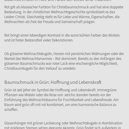
Rot gilt als klassischer Farbton für Christbaumschmuck und hat eine doppelte
Bedeutung. In der christlichen Weihnachtsgeschichte symbolisiert es das
Leiden Christi. Gleichzeitig steht es für Liebe und Wärme, Eigenschaften, die
Weihnachten als Fest der Freude und Gemeinschaft prägen.
Rot bringt einen lebendigen Kontrast in die sonst kühlen Farben des Winters
und ist fester Bestandteil vieler Dekorationen.
Ob gläserne Weihnachtskugeln, Herzen mit persönlichen Widmungen oder der
Mantel des Weihnachtsmannes – Rot dominiert. Bereits zu den Anfängen des
gläsernen Baumschmucks war roter Lack eine erschwingliche Möglichkeit,
Christbaumkugeln für den Verkauf zu veredeln.
Baumschmuck in Grün: Hoffnung und Lebenskraft
Grün ist seit jeher ein Symbol der Hoffnung und Lebenskraft. Immergrüne
Pflanzen wie Misteln oder die Rose von Jericho standen bereits vor der
Einführung des Weihnachtsbaums für Fruchtbarkeit und Lebensfreude. Am
Baum wird grün oft mit rot kombiniert, um eine harmonische Balance zu
schaffen.
Glasanhänger mit grüner Lackierung oder Weihnachtskugeln in Kombination
mit goldenen Sternen setzen elegante Akzente. Grün findet sich außerdem in