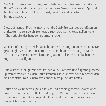
Das Schmücken eines immergrünen Nadelbaums zu Weihnachten ist eine
ältere Tradition, die ursprünglich auf essbare Dekorationen setzte. Äpfel, als
Symbol von Leben und Fruchtbarkeit, gehörten zu den ersten
Schmuckstücken.
Diese glänzenden Früchte inspirierten die Glasbläser zur Idee der gläsernen
Christbaumkugeln. Auch Sterne aus Stroh oder schlichte Schleifen waren
frühe Vorläufer des heutigen Baumschmucks.
Mit der Einführung der Weihnachtsbaumbeleuchtung, zunächst durch Kerzen,
gewann glänzender Baumschmuck noch mehr an Bedeutung. Das Licht
reflektierte sich eindrucksvoll auf den glatten, lackierten Oberflächen der
Kugeln und Glasfiguren.
Bald wurden auch glitzernder Streuschmuck, Lametta und filigrane gläserne
Spitzen entwickelt, die den Baum krönten. Diese Innovationen machten den
Weihnachtsbaum zu einem strahlenden Mittelpunkt des Festes.
Heute sind Weihnachtskugeln aus Glas und andere gläserne Dekorationen
unverzichtbar für eine festliche und elegante Weihnachtsgestaltung – eine
Tradition, die ihren Ursprung in der Kreativität und Handwerkskunst einer
kleinen Glasbläserstadt hat.