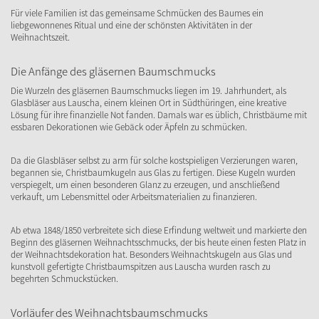
Für viele Familien ist das gemeinsame Schmücken des Baumes ein
liebgewonnenes Ritual und eine der schönsten Aktivitäten in der
Weihnachtszeit.
Die Anfänge des gläsernen Baumschmucks
Die Wurzeln des gläsernen Baumschmucks liegen im 19. Jahrhundert, als
Glasbläser aus Lauscha, einem kleinen Ort in Südthüringen, eine kreative
Lösung für ihre finanzielle Not fanden. Damals war es üblich, Christbäume mit
essbaren Dekorationen wie Gebäck oder Äpfeln zu schmücken.
Da die Glasbläser selbst zu arm für solche kostspieligen Verzierungen waren,
begannen sie, Christbaumkugeln aus Glas zu fertigen. Diese Kugeln wurden
verspiegelt, um einen besonderen Glanz zu erzeugen, und anschließend
verkauft, um Lebensmittel oder Arbeitsmaterialien zu finanzieren.
Ab etwa 1848/1850 verbreitete sich diese Erfindung weltweit und markierte den
Beginn des gläsernen Weihnachtsschmucks, der bis heute einen festen Platz in
der Weihnachtsdekoration hat. Besonders Weihnachtskugeln aus Glas und
kunstvoll gefertigte Christbaumspitzen aus Lauscha wurden rasch zu
begehrten Schmuckstücken.
Vorläufer des Weihnachtsbaumschmucks