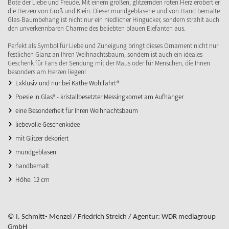
Bote der Liebe und Freude. Mit einem großen, glitzernden roten Herz erobert er
die Herzen von Groß und Klein. Dieser mundgeblasene und von Hand bemalte
Glas-Baumbehang ist nicht nur ein niedlicher Hingucker, sondern strahlt auch
den unverkennbaren Charme des beliebten blauen Elefanten aus.
Perfekt als Symbol für Liebe und Zuneigung bringt dieses Ornament nicht nur
festlichen Glanz an Ihren Weihnachtsbaum, sondern ist auch ein ideales
Geschenk für Fans der Sendung mit der Maus oder für Menschen, die Ihnen
besonders am Herzen liegen!
Exklusiv und nur bei Käthe Wohlfahrt®
Poesie in Glas® - kristallbesetzter Messingkomet am Aufhänger
eine Besonderheit für Ihren Weihnachtsbaum
liebevolle Geschenkidee
mit Glitzer dekoriert
mundgeblasen
handbemalt
Höhe: 12 cm
© I. Schmitt- Menzel / Friedrich Streich / Agentur: WDR mediagroup
GmbH