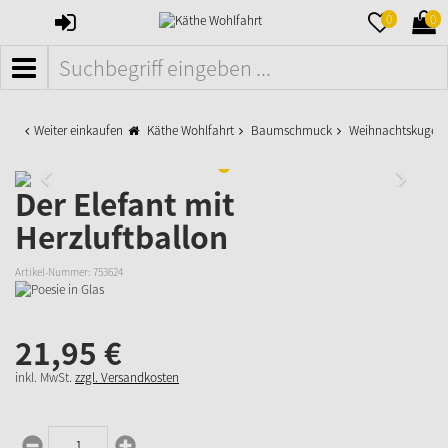
ANMELDEN
MERKZETTE
WAR
0
0
AUFKLAPPE
AUFK
MENÜ
Weiter einkaufen
Käthe Wohlfahrt
Baumschmuck
Weihnachtskugeln
Der Elefant mit
Herzluftballon
Artikel-Nummer:
753624
21,
95
€
inkl. MwSt.
zzgl. Versandkosten