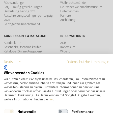
Rücksendungen
Weihnachtsmärkte
FAQ - Häufig gestelle Fragen
Deutsches Weihnachtsmuseum
Bewerbung Leipzig 2026
Unternehmen
Ausschreibungsbedingungen Leipzig
Karriere
2026
Ausbildung
Leipziger Weihnachtsmarkt
KUNDENKARTE & KATALOGE
INFORMATIONEN
Kundenkarte
AGB
Geschenkgutscheine kaufen
Impressum
Kataloge (Online-Ausgaben)
Widerruf
Datenschutz
Teilnahmebedingungen Gewinnspiel
Deutsch
Datenschutzbestimmungen
ZAHLUNGSMÖGLICHKEITEN
Wir verwenden Cookies
Wir nutzen diese zur Analyse unserer Besucherdaten, um unsere Webseite zu
verbessern, personalisierte Inhalte anzuzeigen und Ihnen ein großartiges
Webseiten-Erlebnis zu bieten. Für weitere Informationen zu den von uns
verwendeten Cookies öffnen Sie die Einstellungen oder besuchen Sie unsere
Datenschutzerklärung. Die Daten können mit Google LLC geteilt werden,
VERSAND
SOCIAL MEDIA
weitere Informationen finden Sie
hier
.
Notwendig
Performance