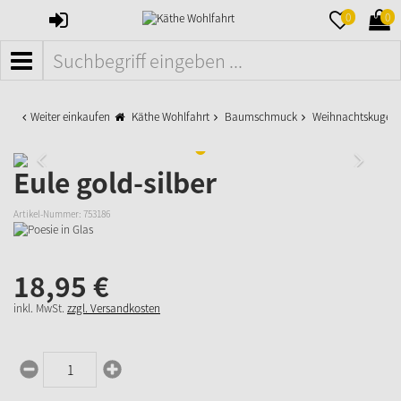
ANMELDEN
MERKZETTE
WAR
0
0
AUFKLAPPE
AUFK
MENÜ
Weiter einkaufen
Käthe Wohlfahrt
Baumschmuck
Weihnachtskugeln
Eule gold-silber
Artikel-Nummer:
753186
18,
95
€
inkl. MwSt.
zzgl. Versandkosten