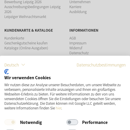
Bewerbung Leipzig 2026
Unternehmen
Ausschreibungsbedingungen Leipzig
Karriere
2026
Ausbildung
Leipziger Weihnachtsmarkt
KUNDENKARTE & KATALOGE
INFORMATIONEN
Kundenkarte
AGB
Geschenkgutscheine kaufen
Impressum
Kataloge (Online-Ausgaben)
Widerruf
Datenschutz
Teilnahmebedingungen Gewinnspiel
Deutsch
Datenschutzbestimmungen
ZAHLUNGSMÖGLICHKEITEN
Wir verwenden Cookies
Wir nutzen diese zur Analyse unserer Besucherdaten, um unsere Webseite zu
VERSAND
SOCIAL MEDIA
verbessern, personalisierte Inhalte anzuzeigen und Ihnen ein großartiges
Webseiten-Erlebnis zu bieten. Für weitere Informationen zu den von uns
verwendeten Cookies öffnen Sie die Einstellungen oder besuchen Sie unsere
Datenschutzerklärung. Die Daten können mit Google LLC geteilt werden,
weitere Informationen finden Sie
hier
.
Notwendig
Performance