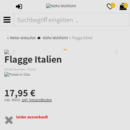
ANMELDEN
MERKZETTE
WAR
0
0
AUFKLAPPE
AUFK
MENÜ
Weiter einkaufen
Käthe Wohlfahrt
Flagge Italien
Flagge Italien
Artikel-Nummer:
753133
17,
95
€
inkl. MwSt.
zzgl. Versandkosten
leider ausverkauft