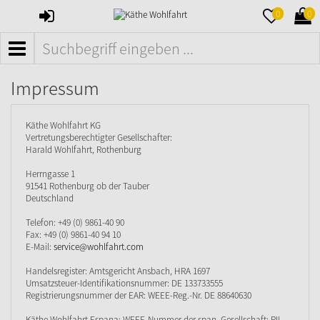
ANMELDEN
MERKZETTE
WAR
0
0
AUFKLAPPE
AUFK
MENÜ
Impressum
Käthe Wohlfahrt KG
Vertretungsberechtigter Gesellschafter:
Harald Wohlfahrt, Rothenburg
Herrngasse 1
91541 Rothenburg ob der Tauber
Deutschland
Telefon: +49 (0) 9861-40 90
Fax: +49 (0) 9861-40 94 10
E-Mail:
service@wohlfahrt.com
Handelsregister: Amtsgericht Ansbach, HRA 1697
Umsatzsteuer-Identifikationsnummer: DE 133733555
Registrierungsnummer der EAR: WEEE-Reg.-Nr. DE 88640630
Käthe Wohlfahrt Espana: WEEE-Nummer der span. Gesellschaft: RII-