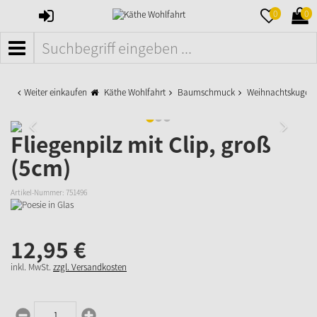
ANMELDEN
MERKZETTE
WAR
0
0
AUFKLAPPE
AUFK
MENÜ
Weiter einkaufen
Käthe Wohlfahrt
Baumschmuck
Weihnachtskugeln
Fliegenpilz mit Clip, groß
(5cm)
Artikel-Nummer:
751496
12,
95
€
inkl. MwSt.
zzgl. Versandkosten