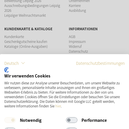
Bewerbung Leipzig 2026
Unternehmen
Ausschreibungsbedingungen Leipzig
Karriere
2026
Ausbildung
Leipziger Weihnachtsmarkt
KUNDENKARTE & KATALOGE
INFORMATIONEN
Kundenkarte
AGB
Geschenkgutscheine kaufen
Impressum
Kataloge (Online-Ausgaben)
Widerruf
Datenschutz
Teilnahmebedingungen Gewinnspiel
Deutsch
Datenschutzbestimmungen
ZAHLUNGSMÖGLICHKEITEN
Wir verwenden Cookies
Wir nutzen diese zur Analyse unserer Besucherdaten, um unsere Webseite zu
VERSAND
SOCIAL MEDIA
verbessern, personalisierte Inhalte anzuzeigen und Ihnen ein großartiges
Webseiten-Erlebnis zu bieten. Für weitere Informationen zu den von uns
verwendeten Cookies öffnen Sie die Einstellungen oder besuchen Sie unsere
Datenschutzerklärung. Die Daten können mit Google LLC geteilt werden,
weitere Informationen finden Sie
hier
.
Notwendig
Performance