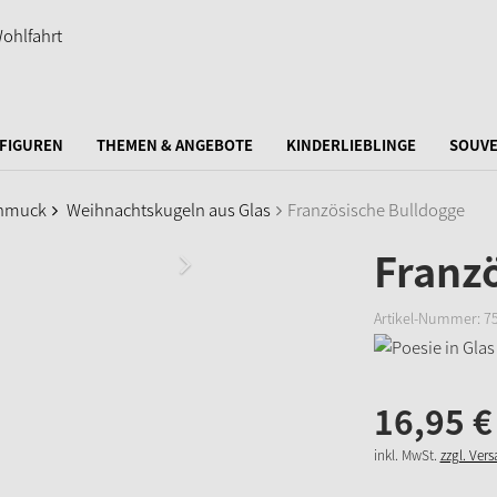
FIGUREN
THEMEN & ANGEBOTE
KINDERLIEBLINGE
SOUVE
hmuck
Weihnachtskugeln aus Glas
Französische Bulldogge
Franz
Artikel-Nummer:
7
16,
95
€
inkl. MwSt.
zzgl. Ver