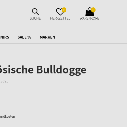
SUCHE
MERKZETTEL
WARENKORB
0
0
AUFKLAPPEN
AUFKLAPPEN
AUFKLAPPEN
SUCHE
MERKZETTEL
WARENKORB
NIRS
SALE %
MARKEN
ösische Bulldogge
53695
sandkosten