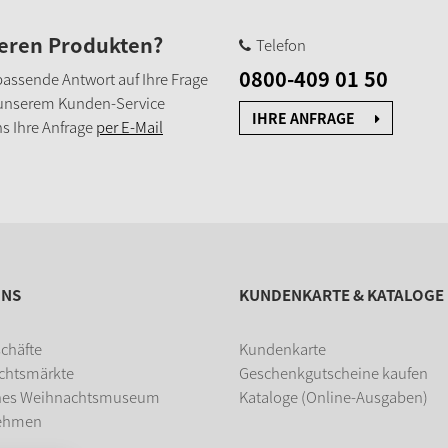
seren Produkten?
Telefon
0800-409 01 50
e passende Antwort auf Ihre Frage
 unserem Kunden-Service
IHRE ANFRAGE
s Ihre Anfrage
per E-Mail
UNS
KUNDENKARTE & KATALOGE
chäfte
Kundenkarte
chtsmärkte
Geschenkgutscheine kaufen
hes Weihnachtsmuseum
Kataloge (Online-Ausgaben)
ehmen