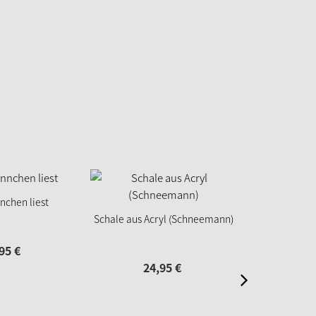
chen liest
Schild "
Schale aus Acryl (Schneemann)
95
€
12
24,
95
€