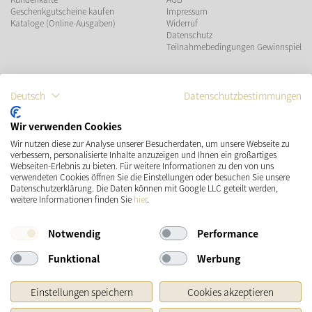
Geschenkgutscheine kaufen
Impressum
Kataloge (Online-Ausgaben)
Widerruf
Datenschutz
Teilnahmebedingungen Gewinnspiel
ZAHLUNGSMÖGLICHKEITEN
Deutsch
Datenschutzbestimmungen
Wir verwenden Cookies
Wir nutzen diese zur Analyse unserer Besucherdaten, um unsere Webseite zu
VERSAND
SOCIAL MEDIA
verbessern, personalisierte Inhalte anzuzeigen und Ihnen ein großartiges
Webseiten-Erlebnis zu bieten. Für weitere Informationen zu den von uns
verwendeten Cookies öffnen Sie die Einstellungen oder besuchen Sie unsere
Datenschutzerklärung. Die Daten können mit Google LLC geteilt werden,
weitere Informationen finden Sie
hier
.
Notwendig
Performance
Funktional
Werbung
* Preisangaben inkl. gesetzl. MwSt. und zzgl.
Versandkosten
Einstellungen speichern
Cookies akzeptieren
Ursprünglicher Preis des Händlers, Unverbindliche Preisempfehlung des Herstellers