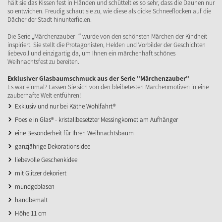
hält sie das Kissen fest in Händen und schüttelt es so sehr, dass die Daunen nur
so entwichen. Freudig schaut sie zu, wie diese als dicke Schneeflocken auf die
Dächer der Stadt hinunterfielen.
Die Serie „Märchenzauber“ wurde von den schönsten Märchen der Kindheit
inspiriert. Sie stellt die Protagonisten, Helden und Vorbilder der Geschichten
liebevoll und einzigartig da, um Ihnen ein märchenhaft schönes
Weihnachtsfest zu bereiten.
Exklusiver Glasbaumschmuck aus der Serie "Märchenzauber"
Es war einmal? Lassen Sie sich von den bleibetesten Märchenmotiven in eine
zauberhafte Welt entführen!
Exklusiv und nur bei Käthe Wohlfahrt®
Poesie in Glas® - kristallbesetzter Messingkomet am Aufhänger
eine Besonderheit für Ihren Weihnachtsbaum
ganzjährige Dekorationsidee
liebevolle Geschenkidee
mit Glitzer dekoriert
mundgeblasen
handbemalt
Höhe 11 cm