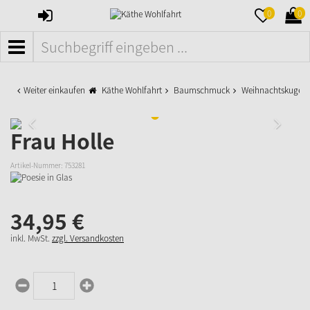
ANMELDEN
MERKZETTE
WAR
0
0
AUFKLAPPE
AUFK
MENÜ
Weiter einkaufen
Käthe Wohlfahrt
Baumschmuck
Weihnachtskugeln
Frau Holle
Artikel-Nummer:
753281
34,
95
€
inkl. MwSt.
zzgl. Versandkosten