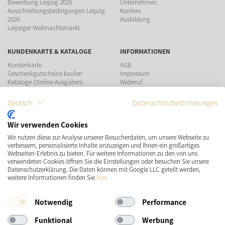
Bewerbung Leipzig 2026
Unternehmen
Ausschreibungsbedingungen Leipzig
Karriere
2026
Ausbildung
Leipziger Weihnachtsmarkt
KUNDENKARTE & KATALOGE
INFORMATIONEN
Kundenkarte
AGB
Geschenkgutscheine kaufen
Impressum
Kataloge (Online-Ausgaben)
Widerruf
Datenschutz
Teilnahmebedingungen Gewinnspiel
Deutsch
Datenschutzbestimmungen
ZAHLUNGSMÖGLICHKEITEN
Wir verwenden Cookies
Wir nutzen diese zur Analyse unserer Besucherdaten, um unsere Webseite zu
verbessern, personalisierte Inhalte anzuzeigen und Ihnen ein großartiges
Webseiten-Erlebnis zu bieten. Für weitere Informationen zu den von uns
verwendeten Cookies öffnen Sie die Einstellungen oder besuchen Sie unsere
Datenschutzerklärung. Die Daten können mit Google LLC geteilt werden,
VERSAND
SOCIAL MEDIA
weitere Informationen finden Sie
hier
.
Notwendig
Performance
Funktional
Werbung