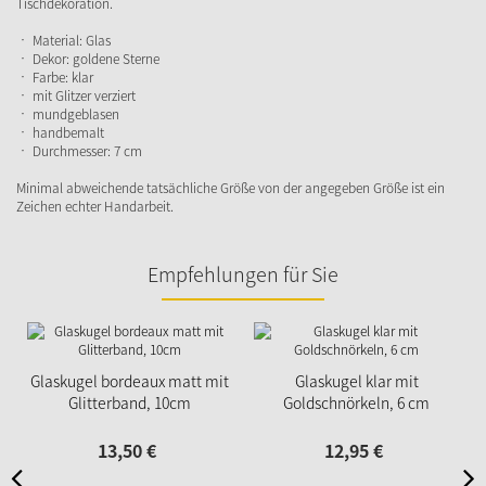
Tischdekoration.
• Material: Glas
• Dekor: goldene Sterne
• Farbe: klar
• mit Glitzer verziert
• mundgeblasen
• handbemalt
• Durchmesser: 7 cm
Minimal abweichende tatsächliche Größe von der angegeben Größe ist ein
Zeichen echter Handarbeit.
Empfehlungen für Sie
Glaskugel bordeaux matt mit
Glaskugel klar mit
Glitterband, 10cm
Goldschnörkeln, 6 cm
13,
50
€
12,
95
€