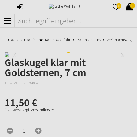
ANMELDEN
MERKZETTE
WAR
0
0
AUFKLAPPE
AUFK
MENÜ
Weiter einkaufen
Käthe Wohlfahrt
Baumschmuck
Weihnachtskugeln
Glaskugel klar mit
Goldsternen, 7 cm
Artikel-Nummer:
764054
11,
50
€
inkl. MwSt.
zzgl. Versandkosten