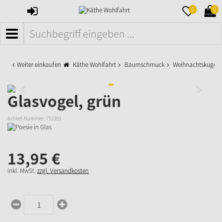
ANMELDEN
MERKZETTE
WAR
0
0
AUFKLAPPE
AUFK
MENÜ
Weiter einkaufen
Käthe Wohlfahrt
Baumschmuck
Weihnachtskugeln
Glasvogel, grün
Artikel-Nummer:
753393
13,
95
€
inkl. MwSt.
zzgl. Versandkosten