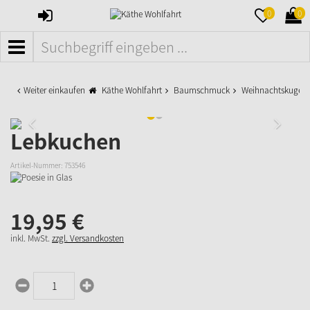
ANMELDEN
MERKZETTE
WAR
0
0
AUFKLAPPE
AUFK
MENÜ
Weiter einkaufen
Käthe Wohlfahrt
Baumschmuck
Weihnachtskugeln
Lebkuchen
Artikel-Nummer:
753546
19,
95
€
inkl. MwSt.
zzgl. Versandkosten