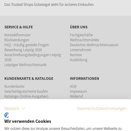
Das Trusted Shops Gütesiegel steht für sicheres Einkaufen.
SERVICE & HILFE
ÜBER UNS
Kontaktformular
Fachgeschäfte
Rücksendungen
Weihnachtsmärkte
FAQ - Häufig gestelle Fragen
Deutsches Weihnachtsmuseum
Bewerbung Leipzig 2026
Unternehmen
Ausschreibungsbedingungen Leipzig
Karriere
2026
Ausbildung
Leipziger Weihnachtsmarkt
KUNDENKARTE & KATALOGE
INFORMATIONEN
Kundenkarte
AGB
Geschenkgutscheine kaufen
Impressum
Kataloge (Online-Ausgaben)
Widerruf
Datenschutz
Teilnahmebedingungen Gewinnspiel
Deutsch
Datenschutzbestimmungen
ZAHLUNGSMÖGLICHKEITEN
Wir verwenden Cookies
Wir nutzen diese zur Analyse unserer Besucherdaten, um unsere Webseite zu