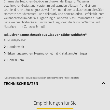
Charme des festlichen Gebäcks mit funkelnder Eleganz. Mit seiner
detailreichen Gestaltung, verziert mit glitzernden „Nüssen“ und einem
strahlend roten „Zuckerguss-Juwel“, erinnert dieser Lebkuchen an die süßen
Momente der Adventszeit – rein dekorativ und ohne Kalorien. Perfekt für Ihren
Weihnachtsbaum oder als Ergänzung zu anderen Glas-Ornamenten aus der
Serie Weihnachtsbäckerei. Ein wahrer Hingucker, der festliche Wärme und
Nostalgie in Ihr Zuhause bringt!
Exklusiver Baumschmuck aus Glas von Käthe Wohlfahrt®
Mundgeblasen
Handbemalt
Erkennungszeichen: Messingkomet mit Kristall am Aufhänger
Höhe 8,5 cm
*Dekorationsbeispiel - es wird ausschließlich der beschriebene Artikel geliefert.
TECHNISCHE DATEN
Empfehlungen für Sie