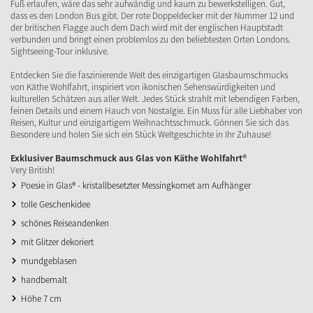
Fuß erlaufen, wäre das sehr aufwändig und kaum zu bewerkstelligen. Gut,
dass es den London Bus gibt. Der rote Doppeldecker mit der Nummer 12 und
der britischen Flagge auch dem Dach wird mit der englischen Hauptstadt
verbunden und bringt einen problemlos zu den beliebtesten Orten Londons.
Sightseeing-Tour inklusive.
Entdecken Sie die faszinierende Welt des einzigartigen Glasbaumschmucks
von Käthe Wohlfahrt, inspiriert von ikonischen Sehenswürdigkeiten und
kulturellen Schätzen aus aller Welt. Jedes Stück strahlt mit lebendigen Farben,
feinen Details und einem Hauch von Nostalgie. Ein Muss für alle Liebhaber von
Reisen, Kultur und einzigartigem Weihnachtsschmuck. Gönnen Sie sich das
Besondere und holen Sie sich ein Stück Weltgeschichte in Ihr Zuhause!
Exklusiver Baumschmuck aus Glas von Käthe Wohlfahrt®
Very British!
Poesie in Glas® - kristallbesetzter Messingkomet am Aufhänger
tolle Geschenkidee
schönes Reiseandenken
mit Glitzer dekoriert
mundgeblasen
handbemalt
Höhe 7 cm