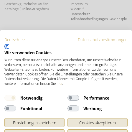
Geschenkgutscheine kaufen
Impressum
Kataloge (Online-Ausgaben)
Widerruf
Datenschutz
Teilnahmebedingungen Gewinnspiel
ZAHLUNGSMÖGLICHKEITEN
Deutsch
Datenschutzbestimmungen
Wir verwenden Cookies
Wir nutzen diese zur Analyse unserer Besucherdaten, um unsere Webseite zu
VERSAND
SOCIAL MEDIA
verbessern, personalisierte Inhalte anzuzeigen und Ihnen ein großartiges
Webseiten-Erlebnis zu bieten. Für weitere Informationen zu den von uns
verwendeten Cookies öffnen Sie die Einstellungen oder besuchen Sie unsere
Datenschutzerklärung. Die Daten können mit Google LLC geteilt werden,
weitere Informationen finden Sie
hier
.
Notwendig
Performance
Funktional
Werbung
* Preisangaben inkl. gesetzl. MwSt. und zzgl.
Versandkosten
Einstellungen speichern
Cookies akzeptieren
Ursprünglicher Preis des Händlers, Unverbindliche Preisempfehlung des Herstellers