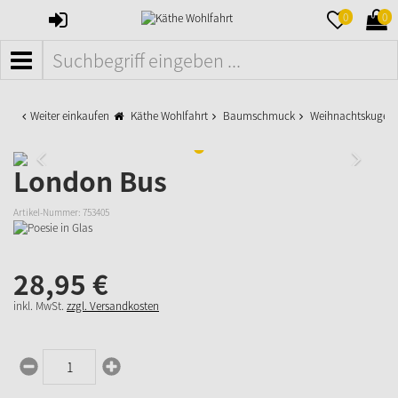
ANMELDEN
MERKZETTE
WAR
0
0
AUFKLAPPE
AUFK
MENÜ
Weiter einkaufen
Käthe Wohlfahrt
Baumschmuck
Weihnachtskugeln
London Bus
Artikel-Nummer:
753405
28,
95
€
inkl. MwSt.
zzgl. Versandkosten