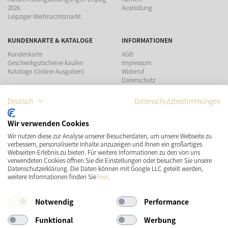
2026
Ausbildung
Leipziger Weihnachtsmarkt
KUNDENKARTE & KATALOGE
INFORMATIONEN
Kundenkarte
AGB
Geschenkgutscheine kaufen
Impressum
Kataloge (Online-Ausgaben)
Widerruf
Datenschutz
Teilnahmebedingungen Gewinnspiel
Deutsch
Datenschutzbestimmungen
ZAHLUNGSMÖGLICHKEITEN
Wir verwenden Cookies
Wir nutzen diese zur Analyse unserer Besucherdaten, um unsere Webseite zu
VERSAND
SOCIAL MEDIA
verbessern, personalisierte Inhalte anzuzeigen und Ihnen ein großartiges
Webseiten-Erlebnis zu bieten. Für weitere Informationen zu den von uns
verwendeten Cookies öffnen Sie die Einstellungen oder besuchen Sie unsere
Datenschutzerklärung. Die Daten können mit Google LLC geteilt werden,
weitere Informationen finden Sie
hier
.
Notwendig
Performance
Funktional
Werbung