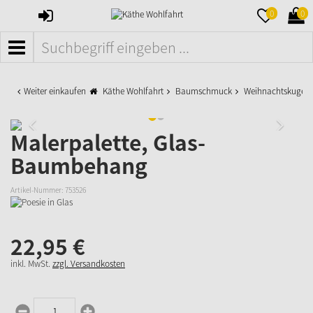
ANMELDEN
MERKZETTE
WAR
0
0
AUFKLAPPE
AUFK
MENÜ
Weiter einkaufen
Käthe Wohlfahrt
Baumschmuck
Weihnachtskugeln
Malerpalette, Glas-
Baumbehang
Artikel-Nummer:
753526
22,
95
€
inkl. MwSt.
zzgl. Versandkosten