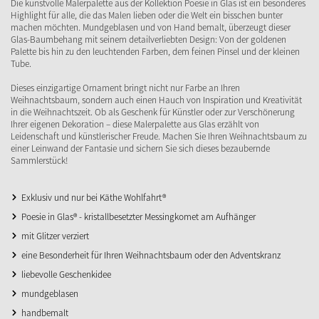
Die kunstvolle Malerpalette aus der Kollektion Poesie in Glas ist ein besonderes
Highlight für alle, die das Malen lieben oder die Welt ein bisschen bunter
machen möchten. Mundgeblasen und von Hand bemalt, überzeugt dieser
Glas-Baumbehang mit seinem detailverliebten Design: Von der goldenen
Palette bis hin zu den leuchtenden Farben, dem feinen Pinsel und der kleinen
Tube.
Dieses einzigartige Ornament bringt nicht nur Farbe an Ihren
Weihnachtsbaum, sondern auch einen Hauch von Inspiration und Kreativität
in die Weihnachtszeit. Ob als Geschenk für Künstler oder zur Verschönerung
Ihrer eigenen Dekoration – diese Malerpalette aus Glas erzählt von
Leidenschaft und künstlerischer Freude. Machen Sie Ihren Weihnachtsbaum zu
einer Leinwand der Fantasie und sichern Sie sich dieses bezaubernde
Sammlerstück!
Exklusiv und nur bei Käthe Wohlfahrt®
Poesie in Glas® - kristallbesetzter Messingkomet am Aufhänger
mit Glitzer verziert
eine Besonderheit für Ihren Weihnachtsbaum oder den Adventskranz
liebevolle Geschenkidee
mundgeblasen
handbemalt