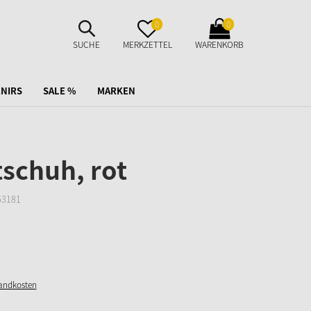
SUCHE
MERKZETTEL
WARENKORB
0
0
AUFKLAPPEN
AUFKLAPPEN
AUFKLAPPEN
SUCHE
MERKZETTEL
WARENKORB
NIRS
SALE %
MARKEN
tschuh, rot
53181
sandkosten