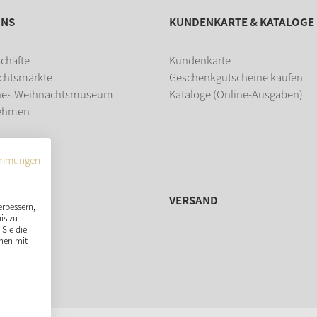
UNS
KUNDENKARTE & KATALOGE
chäfte
Kundenkarte
chtsmärkte
Geschenkgutscheine kaufen
hes Weihnachtsmuseum
Kataloge (Online-Ausgaben)
ehmen
dung
immungen
VERSAND
erbessern,
is zu
Sie die
nen mit