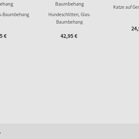
Katze auf G
as-Baumbehang
Hundeschlitten, Glas-
Baumbehang
24,
5
€
42,
95
€
r