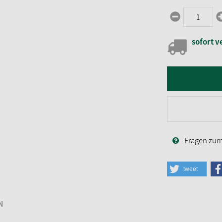
sofort v
Fragen zum 
tweet
N