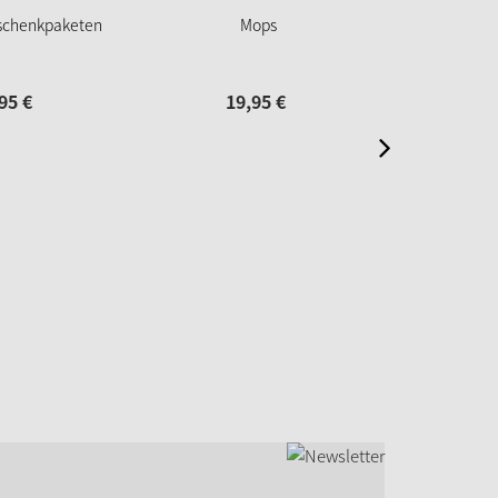
eschenkpaketen
Mops
P
95
€
19,
95
€
21