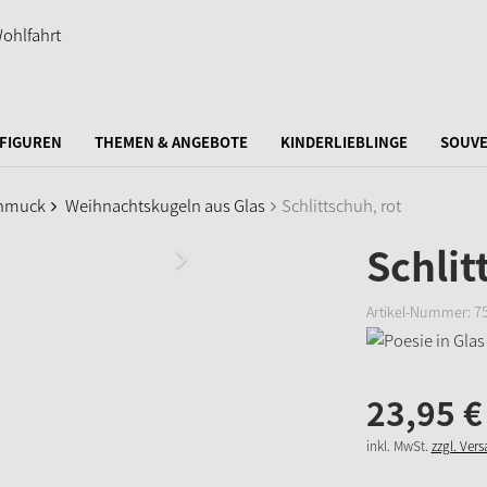
FIGUREN
THEMEN & ANGEBOTE
KINDERLIEBLINGE
SOUVE
hmuck
Weihnachtskugeln aus Glas
Schlittschuh, rot
Schlit
Artikel-Nummer:
7
23,
95
€
inkl. MwSt.
zzgl. Ver