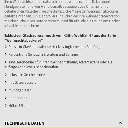
Ihren Weihnachtsbaum – natürlich nur als wunderschöne Dekoration!
Mundgeblasen und von Hand bemalt, verzaubert das Ornament mit
detailreichen Plätzchen, welche die festliche Magie der Weihnachtsbäckerei
perfekt einfangen. Ein glanzvoller Hingucker, der Ihre Weihnachtsdekoration
mit einer liebevollen Note bereichert. Ideal für alle, die die Freude am Backen
stilvoll feiern möchten!
Exklusiver Glasbaumschmuck von Käthe Wohlfahrt® aus der Serie
"Weihnachtsbäckerei"
Poesie in Glas® - kristallbesetzter Messingkomet am Aufhänger
Farbenfrohe Serie zum Erweitern und Sammeln
eine Besonderheit für Ihren Weihnachtsbaum, Adventskranz oder als
außergewöhnliche Tischdekoration
liebevolle Geschenkidee
mit Glitzer verziert
mundgeblasen
handbemalt
Höhe: 8,5 cm
TECHNISCHE DATEN