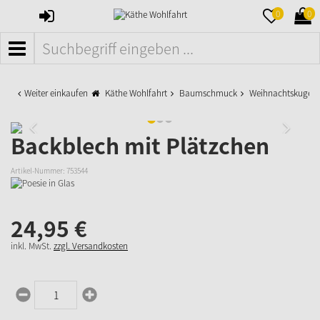
ANMELDEN
MERKZETTE
WAR
0
0
AUFKLAPPE
AUFK
MENÜ
Weiter einkaufen
Käthe Wohlfahrt
Baumschmuck
Weihnachtskugeln
Backblech mit Plätzchen
Artikel-Nummer:
753544
24,
95
€
inkl. MwSt.
zzgl. Versandkosten