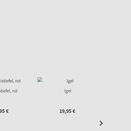
iefel, rot
Igel
Koffe
95
€
19,
95
€
29