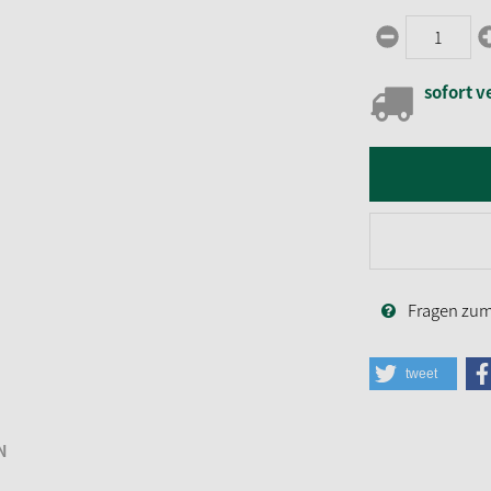
sofort v
Fragen zum 
tweet
N