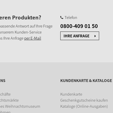
seren Produkten?
Telefon
0800-409 01 50
e passende Antwort auf Ihre Frage
 unserem Kunden-Service
IHRE ANFRAGE
s Ihre Anfrage
per E-Mail
UNS
KUNDENKARTE & KATALOGE
chäfte
Kundenkarte
chtsmärkte
Geschenkgutscheine kaufen
hes Weihnachtsmuseum
Kataloge (Online-Ausgaben)
ehmen