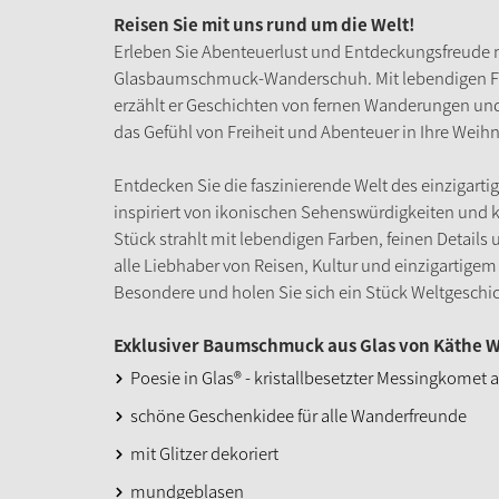
Reisen Sie mit uns rund um die Welt!
Erleben Sie Abenteuerlust und Entdeckungsfreude 
Glasbaumschmuck-Wanderschuh. Mit lebendigen Farb
erzählt er Geschichten von fernen Wanderungen und
das Gefühl von Freiheit und Abenteuer in Ihre Weih
Entdecken Sie die faszinierende Welt des einzigar
inspiriert von ikonischen Sehenswürdigkeiten und ku
Stück strahlt mit lebendigen Farben, feinen Details
alle Liebhaber von Reisen, Kultur und einzigartig
Besondere und holen Sie sich ein Stück Weltgeschic
Exklusiver Baumschmuck aus Glas von Käthe W
Poesie in Glas® - kristallbesetzter Messingkomet
schöne Geschenkidee für alle Wanderfreunde
mit Glitzer dekoriert
mundgeblasen