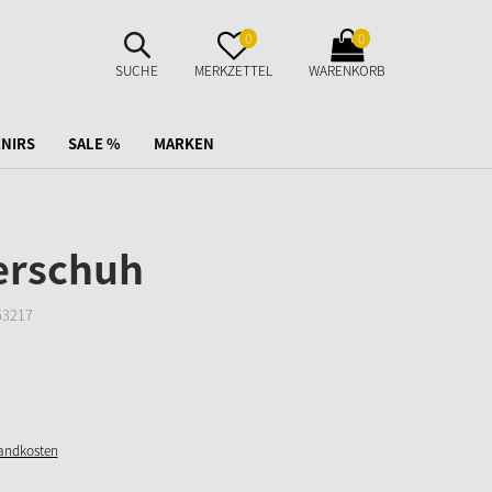
SUCHE
MERKZETTEL
WARENKORB
0
0
AUFKLAPPEN
AUFKLAPPEN
AUFKLAPPEN
SUCHE
MERKZETTEL
WARENKORB
NIRS
SALE %
MARKEN
rschuh
53217
sandkosten