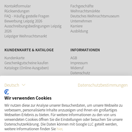
Kontaktformular
Fachgeschäfte
Rücksendungen
Weihnachtsmärkte
FAQ - Häufig gestelle Fragen
Deutsches Weihnachtsmuseum
Bewerbung Leipzig 2026
Unternehmen
Ausschreibungsbedingungen Leipzig
Karriere
2026
Ausbildung
Leipziger Weihnachtsmarkt
KUNDENKARTE & KATALOGE
INFORMATIONEN
Kundenkarte
AGB
Geschenkgutscheine kaufen
Impressum
Kataloge (Online-Ausgaben)
Widerruf
Datenschutz
Teilnahmebedingungen Gewinnspiel
Deutsch
Datenschutzbestimmungen
ZAHLUNGSMÖGLICHKEITEN
Wir verwenden Cookies
Wir nutzen diese zur Analyse unserer Besucherdaten, um unsere Webseite zu
VERSAND
SOCIAL MEDIA
verbessern, personalisierte Inhalte anzuzeigen und Ihnen ein großartiges
Webseiten-Erlebnis zu bieten. Für weitere Informationen zu den von uns
verwendeten Cookies öffnen Sie die Einstellungen oder besuchen Sie unsere
Datenschutzerklärung. Die Daten können mit Google LLC geteilt werden,
weitere Informationen finden Sie
hier
.