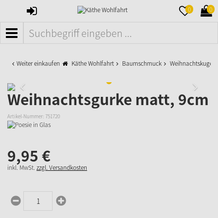
ANMELDEN
MERKZETTE
WAR
0
0
AUFKLAPPE
AUFK
MENÜ
Weiter einkaufen
Käthe Wohlfahrt
Baumschmuck
Weihnachtskugeln
Weihnachtsgurke matt, 9cm
Artikel-Nummer:
751720
9,
95
€
inkl. MwSt.
zzgl. Versandkosten