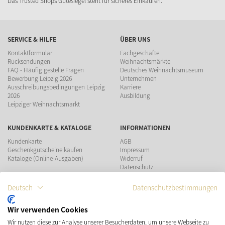
Das Trusted Shops Gütesiegel steht für sicheres Einkaufen.
SERVICE & HILFE
ÜBER UNS
Kontaktformular
Fachgeschäfte
Rücksendungen
Weihnachtsmärkte
FAQ - Häufig gestelle Fragen
Deutsches Weihnachtsmuseum
Bewerbung Leipzig 2026
Unternehmen
Ausschreibungsbedingungen Leipzig
Karriere
2026
Ausbildung
Leipziger Weihnachtsmarkt
KUNDENKARTE & KATALOGE
INFORMATIONEN
Kundenkarte
AGB
Geschenkgutscheine kaufen
Impressum
Kataloge (Online-Ausgaben)
Widerruf
Datenschutz
Teilnahmebedingungen Gewinnspiel
Deutsch
Datenschutzbestimmungen
ZAHLUNGSMÖGLICHKEITEN
Wir verwenden Cookies
Wir nutzen diese zur Analyse unserer Besucherdaten, um unsere Webseite zu