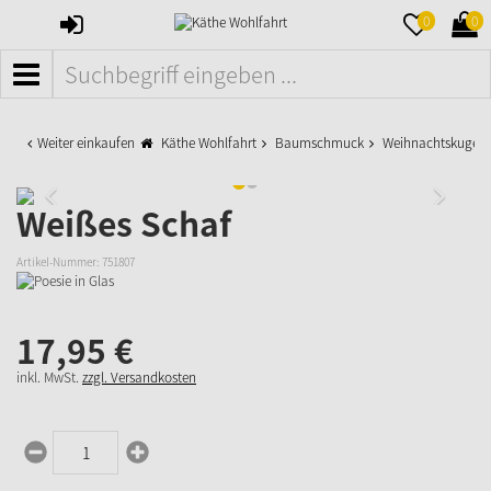
ANMELDEN
MERKZETTE
WAR
0
0
AUFKLAPPE
AUFK
MENÜ
Weiter einkaufen
Käthe Wohlfahrt
Baumschmuck
Weihnachtskugeln
Weißes Schaf
Artikel-Nummer:
751807
17,
95
€
inkl. MwSt.
zzgl. Versandkosten