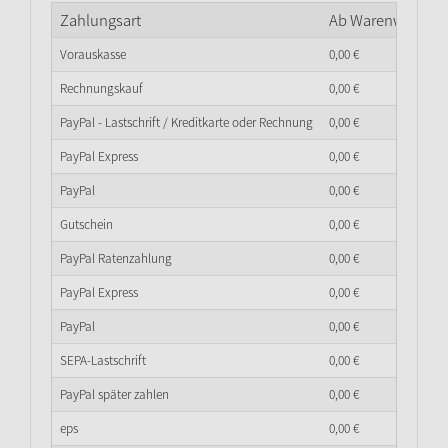
Zahlungsart
Ab Warenwert
0,
0
Vorauskasse
0,
00
€
Rechnungskauf
0,
00
€
PayPal - Lastschrift / Kreditkarte oder Rechnung
0,
00
€
PayPal Express
0,
00
€
PayPal
0,
00
€
Gutschein
0,
00
€
PayPal Ratenzahlung
0,
00
€
PayPal Express
0,
00
€
PayPal
0,
00
€
SEPA-Lastschrift
0,
00
€
PayPal später zahlen
0,
00
€
eps
0,
00
€