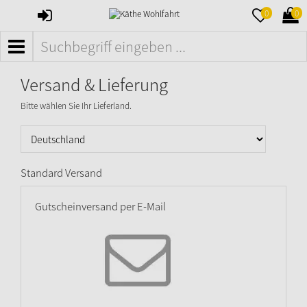
ANMELDEN
MERKZETTE
WAR
0
0
AUFKLAPPE
AUFK
MENÜ
Versand & Lieferung
Bitte wählen Sie Ihr Lieferland.
Standard Versand
Gutscheinversand per E-Mail