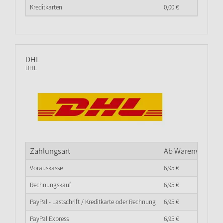
Kreditkarten
0,
00
€
DHL
DHL
Zahlungsart
Ab Warenwert
0,
0
Vorauskasse
6,
95
€
Rechnungskauf
6,
95
€
PayPal - Lastschrift / Kreditkarte oder Rechnung
6,
95
€
PayPal Express
6,
95
€