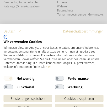
Geschenkgutscheine kaufen
Impressum
Kataloge (Online-Ausgaben)
Widerruf
Datenschutz
Teilnahmebedingungen Gewinnspiel
ZAHLUNGSMÖGLICHKEITEN
Deutsch
Datenschutzbestimmungen
Wir verwenden Cookies
Wir nutzen diese zur Analyse unserer Besucherdaten, um unsere Webseite zu
VERSAND
SOCIAL MEDIA
verbessern, personalisierte Inhalte anzuzeigen und Ihnen ein großartiges
Webseiten-Erlebnis zu bieten. Für weitere Informationen zu den von uns
verwendeten Cookies öffnen Sie die Einstellungen oder besuchen Sie unsere
Datenschutzerklärung. Die Daten können mit Google LLC geteilt werden,
weitere Informationen finden Sie
hier
.
Notwendig
Performance
Funktional
Werbung
* Preisangaben inkl. gesetzl. MwSt. und zzgl.
Versandkosten
Einstellungen speichern
Cookies akzeptieren
Ursprünglicher Preis des Händlers, Unverbindliche Preisempfehlung des Herstellers