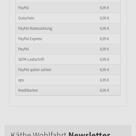
PayPal
6,
95
€
Gutschein
6,
95
€
PayPal Ratenzahlung
6,
95
€
PayPal Express
6,
95
€
PayPal
6,
95
€
SEPA-Lastschrift
6,
95
€
PayPal später zahlen
6,
95
€
eps
6,
95
€
Kreditkarten
6,
95
€
Käthe Wohlfahrt
Newsletter