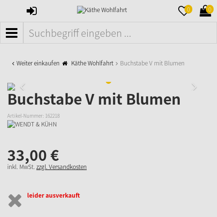
ANMELDEN
MERKZETTE
WAR
0
0
AUFKLAPPE
AUFK
MENÜ
Weiter einkaufen
Käthe Wohlfahrt
Buchstabe V mit Blumen
Buchstabe V mit Blumen
Artikel-Nummer:
162218
33,
00
€
inkl. MwSt.
zzgl. Versandkosten
leider ausverkauft