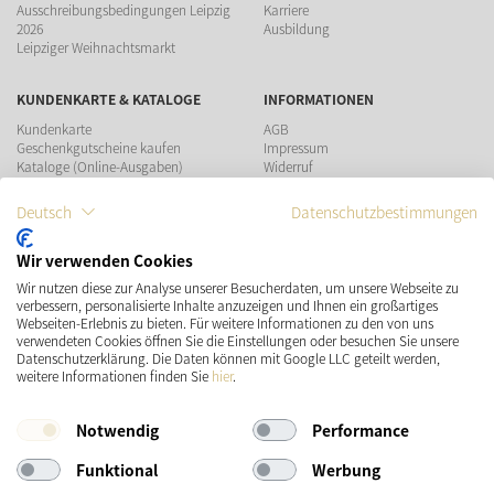
Ausschreibungsbedingungen Leipzig
Karriere
2026
Ausbildung
Leipziger Weihnachtsmarkt
KUNDENKARTE & KATALOGE
INFORMATIONEN
Kundenkarte
AGB
Geschenkgutscheine kaufen
Impressum
Kataloge (Online-Ausgaben)
Widerruf
Datenschutz
Teilnahmebedingungen Gewinnspiel
Deutsch
Datenschutzbestimmungen
ZAHLUNGSMÖGLICHKEITEN
Wir verwenden Cookies
Wir nutzen diese zur Analyse unserer Besucherdaten, um unsere Webseite zu
verbessern, personalisierte Inhalte anzuzeigen und Ihnen ein großartiges
Webseiten-Erlebnis zu bieten. Für weitere Informationen zu den von uns
verwendeten Cookies öffnen Sie die Einstellungen oder besuchen Sie unsere
Datenschutzerklärung. Die Daten können mit Google LLC geteilt werden,
VERSAND
SOCIAL MEDIA
weitere Informationen finden Sie
hier
.
Notwendig
Performance
Funktional
Werbung