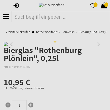
ANMELDEN
MERKZETTE
WAR
0
0
AUFKLAPPE
AUFK
MENÜ
Weiter einkaufen
Käthe Wohlfahrt
Souvenirs
Bierkrüge und Biergläse
Bierglas "Rothenburg
Plönlein", 0,25l
Artikel-Nummer:
691072
10,
95
€
inkl. MwSt.
zzgl. Versandkosten