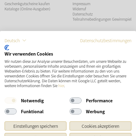
Geschenkgutscheine kaufen
Impressum
Kataloge (Online-Ausgaben)
Widerruf
Datenschutz
Teilnahmebedingungen Gewinnspiel
ZAHLUNGSMÖGLICHKEITEN
Deutsch
Datenschutzbestimmungen
Wir verwenden Cookies
Wir nutzen diese zur Analyse unserer Besucherdaten, um unsere Webseite zu
VERSAND
SOCIAL MEDIA
verbessern, personalisierte Inhalte anzuzeigen und Ihnen ein großartiges
Webseiten-Erlebnis zu bieten. Für weitere Informationen zu den von uns
verwendeten Cookies öffnen Sie die Einstellungen oder besuchen Sie unsere
Datenschutzerklärung. Die Daten können mit Google LLC geteilt werden,
weitere Informationen finden Sie
hier
.
Notwendig
Performance
Funktional
Werbung
* Preisangaben inkl. gesetzl. MwSt. und zzgl.
Versandkosten
Einstellungen speichern
Cookies akzeptieren
Ursprünglicher Preis des Händlers, Unverbindliche Preisempfehlung des Herstellers