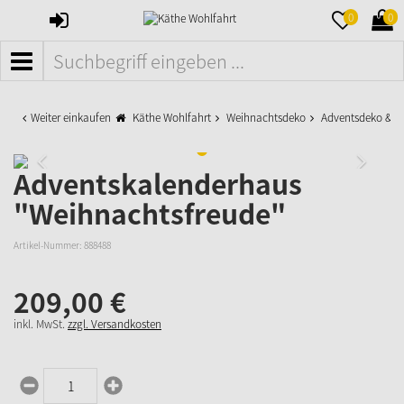
ANMELDEN
MERKZETTE
WAR
0
0
AUFKLAPPE
AUFK
MENÜ
Weiter einkaufen
Käthe Wohlfahrt
Weihnachtsdeko
Adventsdeko & K
Adventskalenderhaus
"Weihnachtsfreude"
Artikel-Nummer:
888488
209,
00
€
inkl. MwSt.
zzgl. Versandkosten