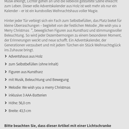
Musik erklingt, Lichter gehen an und die liebevoll gestaltete Szene erwacht
zum Leben. Dieser edle Adventskalender aus Holz ist weit mehr als nur ein
Kalender – er ist ein kunstvolles Weihnachtshaus voller Magie.
Hinter jeder Tür verbirgt sich ein Fach zum Selbstbefüllen, das Platz bietet für
kleine Überraschungen – begleitet von der festlichen Melodie „We wish you a
Merry Christmas“, beweglichen Figuren aus Kunstharz und stimmungsvoller
Beleuchtung. So wird jeder Dezembermorgen zu einem besonderen Moment,
der Erinnerungen weckt und neue schafft. Ein Adventskalender, der
Generationen verzaubert und mit jedem Türchen ein Stück Weihnachtsglück
ins Zuhause bringt.
Adventshaus aus Holz
zum Selbstbefüllen (ohne Inhalt)
Figuren aus Kunstharz
mit Musik, Beleuchtung und Bewegung
Melodie: We wish you a merry Christmas
inklusive 3 AAA-Batterien
Höhe: 56,0 cm
Breite: 43,5 cm
Bitte beachten Sie, dass dieser Artikel mit einer Lichtschranke