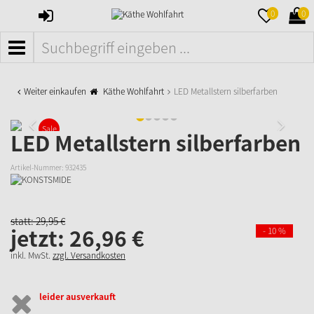
ANMELDEN
MERKZETTE
WAR
0
0
AUFKLAPPE
AUFK
MENÜ
Weiter einkaufen
Käthe Wohlfahrt
LED Metallstern silberfarben
Sale
LED Metallstern silberfarben
Artikel-Nummer:
932435
statt:
29,
95
€
jetzt:
26,
96
€
- 10 %
inkl. MwSt.
zzgl. Versandkosten
leider ausverkauft