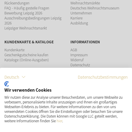
Rücksendungen
Weihnachtsmärkte
FAQ - Häufig gestelle Fragen
Deutsches Weihnachtsmuseum
Bewerbung Leipzig 2026
Unternehmen
Ausschreibungsbedingungen Leipzig
Karriere
2026
Ausbildung
Leipziger Weihnachtsmarkt
KUNDENKARTE & KATALOGE
INFORMATIONEN
Kundenkarte
AGB
Geschenkgutscheine kaufen
Impressum
Kataloge (Online-Ausgaben)
Widerruf
Datenschutz
Teilnahmebedingungen Gewinnspiel
Deutsch
Datenschutzbestimmungen
ZAHLUNGSMÖGLICHKEITEN
Wir verwenden Cookies
Wir nutzen diese zur Analyse unserer Besucherdaten, um unsere Webseite zu
VERSAND
SOCIAL MEDIA
verbessern, personalisierte Inhalte anzuzeigen und Ihnen ein großartiges
Webseiten-Erlebnis zu bieten. Für weitere Informationen zu den von uns
verwendeten Cookies öffnen Sie die Einstellungen oder besuchen Sie unsere
Datenschutzerklärung. Die Daten können mit Google LLC geteilt werden,
weitere Informationen finden Sie
hier
.