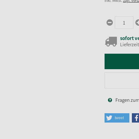
inkl. MwSt.
zzgl. Ver
sofort v
Lieferzei
Fragen zum 
tweet