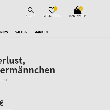
SUCHE
MERKZETTEL
WARENKORB
0
0
AUFKLAPPEN
AUFKLAPPEN
AUFKLAPPEN
SUCHE
MERKZETTEL
WARENKORB
NIRS
SALE %
MARKEN
rlust,
hermännchen
03701
€