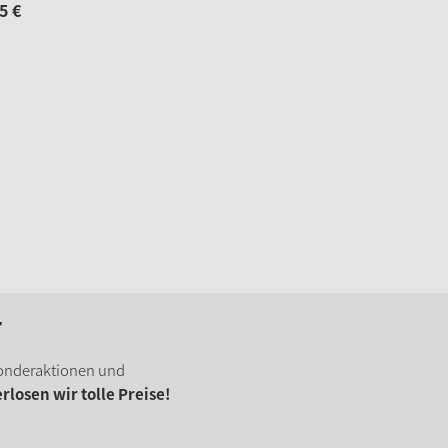
5
€
r
onderaktionen und
losen wir tolle Preise!