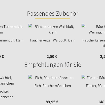
Passendes Zubehör
nnenduft, klein
Räucherkerzen Waldduft, klein
Räucherkerzen
k
0
€
2,
50
€
2,
Empfehlungen für Sie
Elch, Räuchermännchen
Förster, Rä
chtel,
männchen
89,
95
€
148