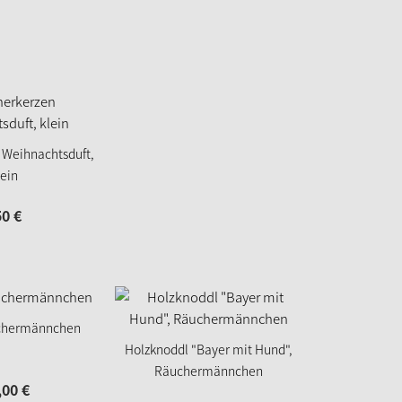
 Weihnachtsduft,
lein
50
€
Neu
uchermännchen
Märchen
Holzknoddl "Bayer mit Hund",
Räuchermännchen
,
00
€
44