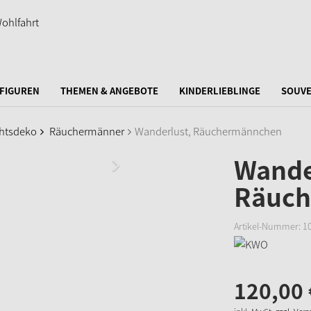
FIGUREN
THEMEN & ANGEBOTE
KINDERLIEBLINGE
SOUVE
htsdeko
Räuchermänner
Wanderlust, Räuchermännchen
Wande
Räuc
Artikel-Nummer:
1
120,
00