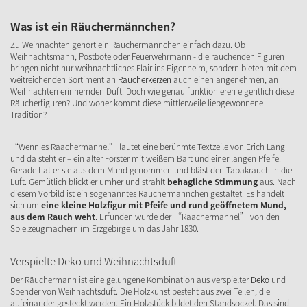
Was ist ein Räuchermännchen?
Zu Weihnachten gehört ein Räuchermännchen einfach dazu. Ob
Weihnachtsmann, Postbote oder Feuerwehrmann - die rauchenden Figuren
bringen nicht nur weihnachtliches Flair ins Eigenheim, sondern bieten mit dem
weitreichenden Sortiment an
Räucherkerzen
auch einen angenehmen, an
Weihnachten erinnernden Duft. Doch wie genau funktionieren eigentlich diese
Räucherfiguren? Und woher kommt diese mittlerweile liebgewonnene
Tradition?
“Wenn es Raachermannel” lautet eine berühmte Textzeile von Erich Lang
und da steht er – ein alter Förster mit weißem Bart und einer langen Pfeife.
Gerade hat er sie aus dem Mund genommen und bläst den Tabakrauch in die
Luft. Gemütlich blickt er umher und strahlt
behagliche Stimmung
aus. Nach
diesem Vorbild ist ein sogenanntes Räuchermännchen gestaltet. Es handelt
sich um
eine kleine Holzfigur mit Pfeife und rund geöffnetem Mund,
aus dem Rauch weht
. Erfunden wurde der “Raachermannel” von den
Spielzeugmachern im Erzgebirge um das Jahr 1830.
Verspielte Deko und Weihnachtsduft
Der Räuchermann ist eine gelungene Kombination aus verspielter
Deko
und
Spender von Weihnachtsduft. Die Holzkunst besteht aus zwei Teilen, die
aufeinander gesteckt werden. Ein Holzstück bildet den Standsockel. Das sind