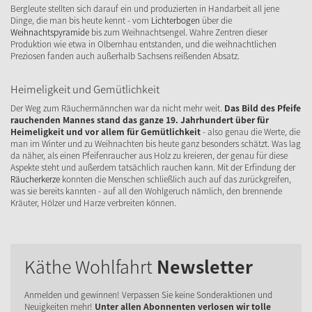
Bergleute stellten sich darauf ein und produzierten in Handarbeit all jene
Dinge, die man bis heute kennt - vom
Lichterbogen
über die
Weihnachtspyramide
bis zum Weihnachtsengel. Wahre Zentren dieser
Produktion wie etwa in Olbernhau entstanden, und die weihnachtlichen
Preziosen fanden auch außerhalb Sachsens reißenden Absatz.
Heimeligkeit und Gemütlichkeit
Der Weg zum Räuchermännchen war da nicht mehr weit.
Das Bild des Pfeife
rauchenden Mannes stand das ganze 19. Jahrhundert über für
Heimeligkeit und vor allem für Gemütlichkeit
- also genau die Werte, die
man im Winter und zu Weihnachten bis heute ganz besonders schätzt. Was lag
da näher, als einen Pfeifenraucher aus Holz zu kreieren, der genau für diese
Aspekte steht und außerdem tatsächlich rauchen kann. Mit der Erfindung der
Räucherkerze
konnten die Menschen schließlich auch auf das zurückgreifen,
was sie bereits kannten - auf all den Wohlgeruch nämlich, den brennende
Kräuter, Hölzer und Harze verbreiten können.
Käthe Wohlfahrt
Newsletter
Anmelden und gewinnen! Verpassen Sie keine Sonderaktionen und
Neuigkeiten mehr!
Unter allen Abonnenten verlosen wir tolle