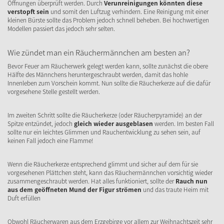
Öffnungen überprüft werden. Durch
Verunreinigungen könnten diese
verstopft sein
und somit den Luftzug verhindern. Eine Reinigung mit einer
kleinen Bürste sollte das Problem jedoch schnell beheben. Bei hochwertigen
Modellen passiert das jedoch sehr selten.
Wie zündet man ein Räuchermännchen am besten an?
Bevor Feuer am Räucherwerk gelegt werden kann, sollte zunächst die obere
Hälfte des Männchens heruntergeschraubt werden, damit das hohle
Innenleben zum Vorschein kommt. Nun sollte die Räucherkerze auf die dafür
vorgesehene Stelle gestellt werden.
Im zweiten Schritt sollte die Räucherkerze (oder Räucherpyramide) an der
Spitze entzündet, jedoch
gleich wieder ausgeblasen
werden. Im besten Fall
sollte nur ein leichtes Glimmen und Rauchentwicklung zu sehen sein, auf
keinen Fall jedoch eine Flamme!
Wenn die Räucherkerze entsprechend glimmt und sicher auf dem für sie
vorgesehenen Plättchen steht, kann das Räuchermännchen vorsichtig wieder
zusammengeschraubt werden. Hat alles funktioniert, sollte der
Rauch nun
aus dem geöffneten Mund der Figur strömen
und das traute Heim mit
Duft erfüllen
Obwohl Räucherwaren aus dem Erzgebirge vor allem zur Weihnachtszeit sehr