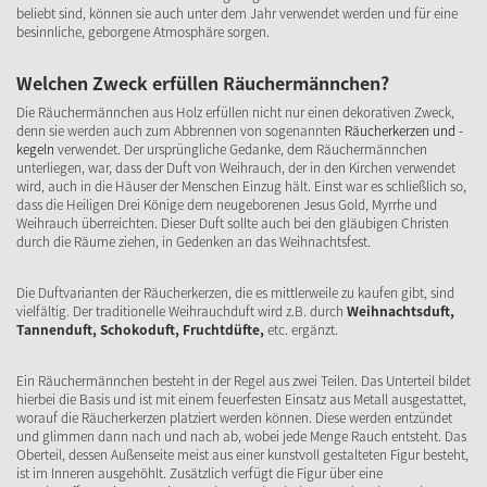
beliebt sind, können sie auch unter dem Jahr verwendet werden und für eine
besinnliche, geborgene Atmosphäre sorgen.
Welchen Zweck erfüllen Räuchermännchen?
Die Räuchermännchen aus Holz erfüllen nicht nur einen dekorativen Zweck,
denn sie werden auch zum Abbrennen von sogenannten
Räucherkerzen und -
kegeln
verwendet. Der ursprüngliche Gedanke, dem Räuchermännchen
unterliegen, war, dass der Duft von Weihrauch, der in den Kirchen verwendet
wird, auch in die Häuser der Menschen Einzug hält. Einst war es schließlich so,
dass die Heiligen Drei Könige dem neugeborenen Jesus Gold, Myrrhe und
Weihrauch überreichten. Dieser Duft sollte auch bei den gläubigen Christen
durch die Räume ziehen, in Gedenken an das Weihnachtsfest.
Die Duftvarianten der Räucherkerzen, die es mittlerweile zu kaufen gibt, sind
vielfältig. Der traditionelle Weihrauchduft wird z.B. durch
Weihnachtsduft,
Tannenduft, Schokoduft, Fruchtdüfte,
etc. ergänzt.
Ein Räuchermännchen besteht in der Regel aus zwei Teilen. Das Unterteil bildet
hierbei die Basis und ist mit einem feuerfesten Einsatz aus Metall ausgestattet,
worauf die Räucherkerzen platziert werden können. Diese werden entzündet
und glimmen dann nach und nach ab, wobei jede Menge Rauch entsteht. Das
Oberteil, dessen Außenseite meist aus einer kunstvoll gestalteten Figur besteht,
ist im Inneren ausgehöhlt. Zusätzlich verfügt die Figur über eine