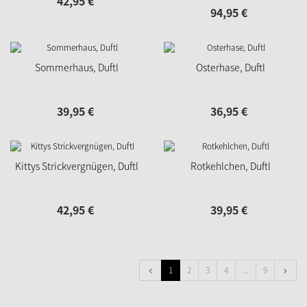
42,
95
€
94,
95
€
Sommerhaus, Duftl
Osterhase, Duftl
39,
95
€
36,
95
€
Kittys Strickvergnügen, Duftl
Rotkehlchen, Duftl
42,
95
€
39,
95
€
1
2
3
4
...
9