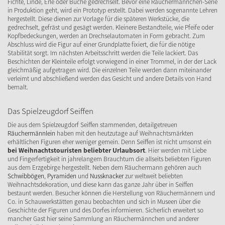
Fichte, Linde, Erle oder Buche gedrechselt. Bevor eine Räuchermännchen-Serie
in Produktion geht, wird ein Prototyp erstellt. Dabei werden sogenannte Lehren
hergestellt. Diese dienen zur Vorlage für die späteren Werkstücke, die
gedrechselt, gefräst und gesägt werden. Kleinere Bestandteile, wie Pfeife oder
Kopfbedeckungen, werden an Drechselautomaten in Form gebracht. Zum
Abschluss wird die Figur auf einer Grundplatte fixiert, die für die nötige
Stabilität sorgt. Im nächsten Arbeitsschritt werden die Teile lackiert. Das
Beschichten der Kleinteile erfolgt vorwiegend in einer Trommel, in der der Lack
gleichmäßig aufgetragen wird. Die einzelnen Teile werden dann miteinander
verleimt und abschließend werden das Gesicht und andere Details von Hand
bemalt.
Das Spielzeugdorf Seiffen
Die aus dem Spielzeugdorf Seiffen stammenden, detailgetreuen
Räuchermännlein
haben mit den heutzutage auf Weihnachtsmärkten
erhältlichen Figuren eher weniger gemein. Denn Seiffen ist nicht umsonst ein
bei Weihnachtstouristen beliebter Urlaubsort
. Hier werden mit Liebe
und Fingerfertigkeit in jahrelangem Brauchtum die allseits beliebten Figuren
aus dem Erzgebirge hergestellt. Neben dem Räuchermann gehören auch
Schwibbögen
,
Pyramiden
und
Nussknacker
zur weltweit beliebten
Weihnachtsdekoration, und diese kann das ganze Jahr über in Seiffen
bestaunt werden. Besucher können die Herstellung von Räuchermännern und
Co. in Schauwerkstätten genau beobachten und sich in Museen über die
Geschichte der Figuren und des Dorfes informieren. Sicherlich erweitert so
mancher Gast hier seine Sammlung an Räuchermännchen und anderer