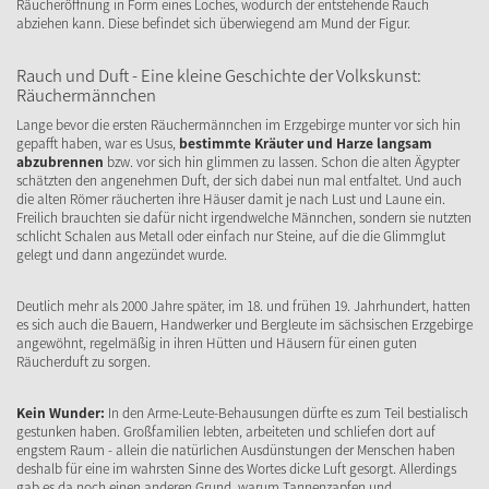
Räucheröffnung in Form eines Loches, wodurch der entstehende Rauch
abziehen kann. Diese befindet sich überwiegend am Mund der Figur.
Rauch und Duft - Eine kleine Geschichte der Volkskunst:
Räuchermännchen
Lange bevor die ersten Räuchermännchen im Erzgebirge munter vor sich hin
gepafft haben, war es Usus,
bestimmte Kräuter und Harze langsam
abzubrennen
bzw. vor sich hin glimmen zu lassen. Schon die alten Ägypter
schätzten den angenehmen Duft, der sich dabei nun mal entfaltet. Und auch
die alten Römer räucherten ihre Häuser damit je nach Lust und Laune ein.
Freilich brauchten sie dafür nicht irgendwelche Männchen, sondern sie nutzten
schlicht Schalen aus Metall oder einfach nur Steine, auf die die Glimmglut
gelegt und dann angezündet wurde.
Deutlich mehr als 2000 Jahre später, im 18. und frühen 19. Jahrhundert, hatten
es sich auch die Bauern, Handwerker und Bergleute im sächsischen Erzgebirge
angewöhnt, regelmäßig in ihren Hütten und Häusern für einen guten
Räucherduft zu sorgen.
Kein Wunder:
In den Arme-Leute-Behausungen dürfte es zum Teil bestialisch
gestunken haben. Großfamilien lebten, arbeiteten und schliefen dort auf
engstem Raum - allein die natürlichen Ausdünstungen der Menschen haben
deshalb für eine im wahrsten Sinne des Wortes dicke Luft gesorgt. Allerdings
gab es da noch einen anderen Grund, warum Tannenzapfen und