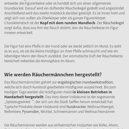
entweder die Figurenbeine oder es handelt sich um einen allgemeinen
Grundsockel. Darauf wird ein duftender Räucherkegel gestellt und angezündet.
Anschließend wird das zweite Holzstück darüber gestülpt. Es ist innen hohl und
zeigt sich von außen als Oberkörper oder als ganzer Figurenkörper.
Charakteristisch ist der
Kopf mit dem runden Mundloch
. Der
Räucherkegel
sorgt dafür, dass aus ihm der Rauch strömt, den die Räucherkerze im Figur
inneren entwickelt.
Die Figur hat eine Pfeife in der Hand oder sie steckt seitlich im Mund. Es sieht
es so aus, als ob die kleine Holzfigur an ihrer Pfeife schmaucht und wie ein
lebendiger Mann den Rauch ausbläst. Der aromatische Duft der Räucherkerze
bereichert nebenbei die Atmosphäre im Raum.
Wie werden Räuchermännchen hergestellt?
Das Räuchermännchen gehört zur
erzgebirgischen Handwerkstradition
,
welche sich durch kunstvoll gearbeitete Holzfiguren auszeichnet. Bis zum
heutigen Tage werden die Holzfiguren meist
in kleinen Betrieben in
Handarbeit hergestellt
. Das Herz dieser Volkskunst ist der sogenannte
„Spielzeugwinkel“, der sich um die Stadt Seiffen herum entwickelt hat.
Typische Produkte dieser Holzkunst sind
Nussknacker
, Weihnachtsengel,
Reifentiere,
Pyramiden
, Wichtel, Schneemänner und Weihnachtsmänner.
Die Räuchermänner werden aus einheimischen Holzarten wie Birke, Ahorn,