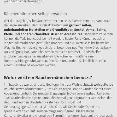
weihnachtlicher Dekoration.
Räuchermännchen selbst herstellen
Wer das erzgebirgische Räuchermännchen selbst basteln möchte, kann auch
Bausätze erwerben. Der Bastelsatz besteht aus
gedrechselten,
unbehandelten Holzteilen wie Grundkörper, Sockel, Arme, Beine,
Pfeife und anderen charakteristischen Accessoires
. Nach dem Verleimen
können die Teile individuell bemalt werden. Bastel-Fans können es sich an
langen Winterabenden gemütlich machen und die Holzteile selbst herstellen.
Weiches Buchenholz eignet sich dafür besonders gut. Wer keine Drechselbank
zur Verfügung hat, kann die Formen mit Schnitzmesser, Bandschleifer
und/oder Laubsäge herausarbeiten. Die Röhre kann mithilfe einer
Bohrmaschine gebohrt werden. Den Kopf und andere Kleinteile können in
einem Bastelmarkt erworben werden.
Wofür wird ein Räuchermännchen benutzt?
Im Erzgebirge war es eine alte Gepflogenheit, zur Weihnachtszeit
wohlduftende
Räucherkerzen
abzubrennen. Zum Schutz gegen Brände wurden sie mit einer
Abdeckung umhüllt. Die meisten Erzgebirgler lebten vom Bergbau. Um etwa
1800 wurde dieser eingestellt und die ehemaligen Bergmänner wechselten den
Beruf und wurden Drechsler. Sie stellten Holzmöbel und
Gebrauchsgegenstände her. Manche Orte, wie Seiffen oder Olbenhau,
spezialisierten sich auf Holzspielzeuge und -figuren. Die kreativen
Kunsthandwerker und ehemaligen Bergmänner kamen bald auf die Idee, auch