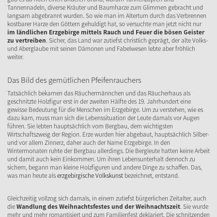
Tannennadeln, diverse Kräuter und Baumharze zum Glimmen gebracht und
langsam abgebrannt wurden. So wie man im Altertum durch das Verbrennen
kostbarer Harze den Göttern gehuldigt hat, so versuchte man jetzt nicht nur
im ländlichen Erzgebirge mittels Rauch und Feuer die bösen Geister
zu vertreiben
. Sicher, das Land war zutiefst christlich geprägt, der alte Volks-
und Aberglaube mit seinen Dämonen und Fabelwesen lebte aber fröhlich
weiter.
Das Bild des gemütlichen Pfeifenrauchers
Tatsächlich bekamen das Räuchermännchen und das Räucherhaus als
geschnitzte Holzfigur erst in der zweiten Hälfte des 19. Jahrhundert eine
gewisse Bedeutung für die Menschen im Erzgebirge. Um zu verstehen, wie es
dazu kam, muss man sich die Lebenssituation der Leute damals vor Augen
führen. Sie lebten hauptsächlich vom Bergbau, dem wichtigsten
Wirtschaftszweig der Region. Erze wurden hier abgebaut, hauptsächlich Silber-
und vor allem Zinnerz, daher auch der Name Erzgebirge. In den
Wintermonaten ruhte der Bergbau allerdings. Die Bergleute hatten keine Arbeit
und damit auch kein Einkommen. Um ihren Lebensunterhalt dennoch zu
sichern, begann man kleine Holzfiguren und andere Dinge zu schaffen. Das,
was man heute als
erzgebirgische Volkskunst
bezeichnet, entstand.
Gleichzeitig vollzog sich damals, in einem zutiefst bürgerlichen Zeitalter, auch
die
Wandlung des Weihnachtsfestes und der Weihnachtszeit
. Sie wurde
mehr und mehr romantisiert und zum Familienfest deklariert. Die schnitzenden