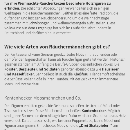
für ihre Weihnachts-Räucherkerzen besondere Holzfiguren zu
erfinden
. Die schlichten Abdeckungen verwandelten sich in einigen
Werktagen in die Räuchermännchen. Seither ist es eine feste Tradition, die
duftenden und lustigen Rauchspender rund um die Weihnachtstage
zusammen mit
Schwibbogen
und Weihnachtsengeln aufzustellen. Diese
Volkskunst aus dem Erzgebirge
hat sich im Laufe der Jahrhunderte in
Deutschland und darüber hinaus verbreitet.
Wie viele Arten von Räuchermännchen gibt es?
Der Fantasie sind keine Grenzen gesetzt. Jedes Motiv mit rauchenden oder
dampfenden Eigenschaften kann als Räucherfigur gestaltet werden. Historisch
gesehen standen am Anfang die Berufs-Gruppen des einfachen Volkes. Die
Förster, Bergleute und Soldaten
gehörten ebenso dazu wie
Hausierer
und Kesselflicker
. Sehr beliebt ist auch die
Kloßfrau
. Hier dampft scheinbar
die Schüssel voller Klöße in ihren Händen. Mit der Zeit kamen immer neue
Ideen und Motive dazu.
Kantenhocker, Moosmännchen und Co.
Den Figuren erhielten geknickte Beine und so ließen sie sich auf Möbel oder
Tischkanten setzen. Diese Räuchermänner heißen
Kantenhocker
. Möglich
sind ganze Szenen aus dem Alltagsleben. Dafür wird eine Grundplatte aus Holz
verwendet. Darauf lassen sich, wie bei einer Puppenstube, kleine Möbel und
Figuren arrangieren. Ein beliebtes Motiv sind die
„Drei Skatspieler“
am