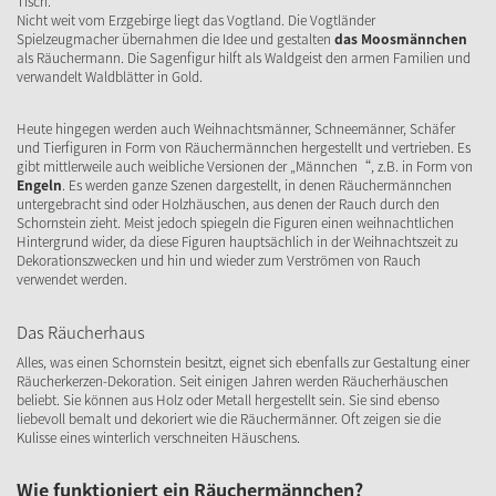
Tisch.
Nicht weit vom Erzgebirge liegt das Vogtland. Die Vogtländer
Spielzeugmacher übernahmen die Idee und gestalten
das Moosmännchen
als Räuchermann. Die Sagenfigur hilft als Waldgeist den armen Familien und
verwandelt Waldblätter in Gold.
Heute hingegen werden auch Weihnachtsmänner, Schneemänner, Schäfer
und Tierfiguren in Form von Räuchermännchen hergestellt und vertrieben. Es
gibt mittlerweile auch weibliche Versionen der „Männchen“, z.B. in Form von
Engeln
. Es werden ganze Szenen dargestellt, in denen Räuchermännchen
untergebracht sind oder Holzhäuschen, aus denen der Rauch durch den
Schornstein zieht. Meist jedoch spiegeln die Figuren einen weihnachtlichen
Hintergrund wider, da diese Figuren hauptsächlich in der Weihnachtszeit zu
Dekorationszwecken und hin und wieder zum Verströmen von Rauch
verwendet werden.
Das Räucherhaus
Alles, was einen Schornstein besitzt, eignet sich ebenfalls zur Gestaltung einer
Räucherkerzen-Dekoration. Seit einigen Jahren werden Räucherhäuschen
beliebt. Sie können aus Holz oder Metall hergestellt sein. Sie sind ebenso
liebevoll bemalt und dekoriert wie die Räuchermänner. Oft zeigen sie die
Kulisse eines winterlich verschneiten Häuschens.
Wie funktioniert ein Räuchermännchen?