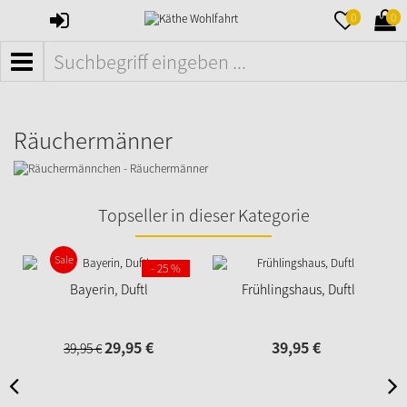
ANMELDEN
MERKZETTE
WAR
0
0
AUFKLAPPE
AUFK
MENÜ
Räuchermänner
Topseller in dieser Kategorie
Sale
- 25 %
Bayerin, Duftl
Frühlingshaus, Duftl
29,
95
€
39,
95
€
39,
95
€