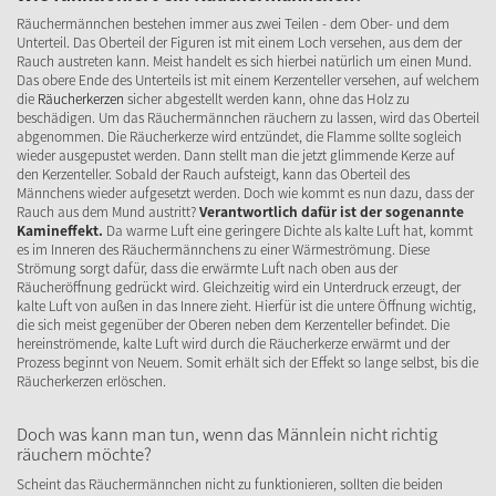
Räuchermännchen bestehen immer aus zwei Teilen - dem Ober- und dem
Unterteil. Das Oberteil der Figuren ist mit einem Loch versehen, aus dem der
Rauch austreten kann. Meist handelt es sich hierbei natürlich um einen Mund.
Das obere Ende des Unterteils ist mit einem Kerzenteller versehen, auf welchem
die
Räucherkerzen
sicher abgestellt werden kann, ohne das Holz zu
beschädigen. Um das Räuchermännchen räuchern zu lassen, wird das Oberteil
abgenommen. Die Räucherkerze wird entzündet, die Flamme sollte sogleich
wieder ausgepustet werden. Dann stellt man die jetzt glimmende Kerze auf
den Kerzenteller. Sobald der Rauch aufsteigt, kann das Oberteil des
Männchens wieder aufgesetzt werden. Doch wie kommt es nun dazu, dass der
Rauch aus dem Mund austritt?
Verantwortlich dafür ist der sogenannte
Kamineffekt.
Da warme Luft eine geringere Dichte als kalte Luft hat, kommt
es im Inneren des Räuchermännchens zu einer Wärmeströmung. Diese
Strömung sorgt dafür, dass die erwärmte Luft nach oben aus der
Räucheröffnung gedrückt wird. Gleichzeitig wird ein Unterdruck erzeugt, der
kalte Luft von außen in das Innere zieht. Hierfür ist die untere Öffnung wichtig,
die sich meist gegenüber der Oberen neben dem Kerzenteller befindet. Die
hereinströmende, kalte Luft wird durch die Räucherkerze erwärmt und der
Prozess beginnt von Neuem. Somit erhält sich der Effekt so lange selbst, bis die
Räucherkerzen erlöschen.
Doch was kann man tun, wenn das Männlein nicht richtig
räuchern möchte?
Scheint das Räuchermännchen nicht zu funktionieren, sollten die beiden