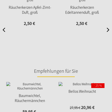
Räucherkerzen Apfel-Zimt-
Räucherkerzen
Duft, groß
Edeltannenduft, groß
2,
50
€
2,
50
€
Empfehlungen für Sie
N
- 25 %
Bellos Weihnacht
Baumwichtel,
Räuchermännchen
20,
96
€
27,
95
€
59,
95
€