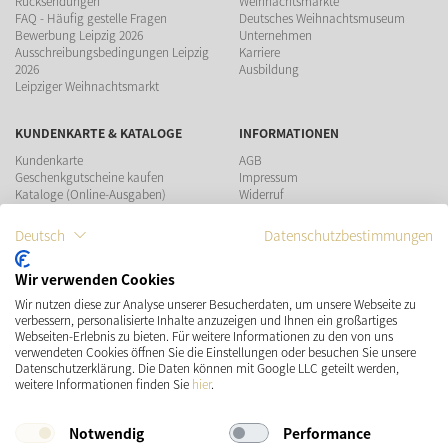
Rücksendungen
Weihnachtsmärkte
FAQ - Häufig gestelle Fragen
Deutsches Weihnachtsmuseum
Bewerbung Leipzig 2026
Unternehmen
Ausschreibungsbedingungen Leipzig
Karriere
2026
Ausbildung
Leipziger Weihnachtsmarkt
KUNDENKARTE & KATALOGE
INFORMATIONEN
Kundenkarte
AGB
Geschenkgutscheine kaufen
Impressum
Kataloge (Online-Ausgaben)
Widerruf
Datenschutz
Teilnahmebedingungen Gewinnspiel
Deutsch
Datenschutzbestimmungen
ZAHLUNGSMÖGLICHKEITEN
Wir verwenden Cookies
Wir nutzen diese zur Analyse unserer Besucherdaten, um unsere Webseite zu
verbessern, personalisierte Inhalte anzuzeigen und Ihnen ein großartiges
Webseiten-Erlebnis zu bieten. Für weitere Informationen zu den von uns
verwendeten Cookies öffnen Sie die Einstellungen oder besuchen Sie unsere
Datenschutzerklärung. Die Daten können mit Google LLC geteilt werden,
VERSAND
SOCIAL MEDIA
weitere Informationen finden Sie
hier
.
Notwendig
Performance