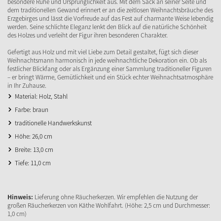
besondere Ruhe und Ursprünglichkeit aus. Mit dem Sack an seiner Seite und
dem traditionellen Gewand erinnert er an die zeitlosen Weihnachtsbräuche des
Erzgebirges und lässt die Vorfreude auf das Fest auf charmante Weise lebendig
werden. Seine schlichte Eleganz lenkt den Blick auf die natürliche Schönheit
des Holzes und verleiht der Figur ihren besonderen Charakter.
Gefertigt aus Holz und mit viel Liebe zum Detail gestaltet, fügt sich dieser
Weihnachtsmann harmonisch in jede weihnachtliche Dekoration ein. Ob als
festlicher Blickfang oder als Ergänzung einer Sammlung traditioneller Figuren
– er bringt Wärme, Gemütlichkeit und ein Stück echter Weihnachtsatmosphäre
in Ihr Zuhause.
Material: Holz, Stahl
Farbe: braun
traditionelle Handwerkskunst
Höhe: 26,0 cm
Breite: 13,0 cm
Tiefe: 11,0 cm
Hinweis:
Lieferung ohne Räucherkerzen. Wir empfehlen die Nutzung der
großen Räucherkerzen von Käthe Wohlfahrt. (Höhe: 2,5 cm und Durchmesser:
1,0 cm)