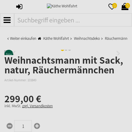
ANMELDEN
MERKZETTE
WAR
0
0
AUFKLAPPE
AUFK
MENÜ
Weiter einkaufen
Käthe Wohlfahrt
Weihnachtsdeko
Räuchermänner
Neu
Weihnachtsmann mit Sack,
natur, Räuchermännchen
Artikel-Nummer:
103849
299,
00
€
inkl. MwSt.
zzgl. Versandkosten