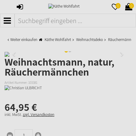
ANMELDEN
MERKZETTE
WAR
0
0
AUFKLAPPE
AUFK
MENÜ
Weiter einkaufen
Käthe Wohlfahrt
Weihnachtsdeko
Räuchermänner
Weihnachtsmann, natur,
Räuchermännchen
Artikel-Nummer:
103381
64,
95
€
inkl. MwSt.
zzgl. Versandkosten