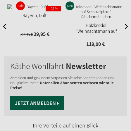
Sale
Neu
N
- 25 %
Bayerin, Duftl
Holzknoddl
"Weihnachtsmann auf
29,
95
€
39,
95
€
Schaukelpferd",
Räuchermännchen
119,
00
€
Käthe Wohlfahrt
Newsletter
Anmelden und gewinnen! Verpassen Sie keine Sonderaktionen und
Neuigkeiten mehr!
Unter allen Abonnenten verlosen wir tolle
Preise!
JETZT ANMELDEN
Ihre Vorteile auf einen Blick