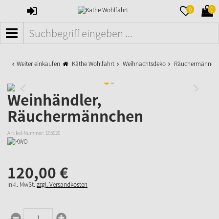
ANMELDEN
MERKZETTE
WAR
0
0
AUFKLAPPE
AUFK
MENÜ
Weiter einkaufen
Käthe Wohlfahrt
Weihnachtsdeko
Räuchermänner
Weinhändler,
Räuchermännchen
Artikel-Nummer:
105020
120,
00
€
inkl. MwSt.
zzgl. Versandkosten