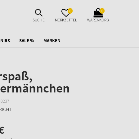
SUCHE
MERKZETTEL
WARENKORB
0
0
AUFKLAPPEN
AUFKLAPPEN
AUFKLAPPEN
SUCHE
MERKZETTEL
WARENKORB
NIRS
SALE %
MARKEN
rspaß,
hermännchen
03237
€