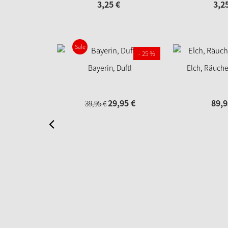
3,
25
€
3,
2
Sale
- 25 %
Bayerin, Duftl
Elch, Räuch
29,
95
€
89,
9
39,
95
€