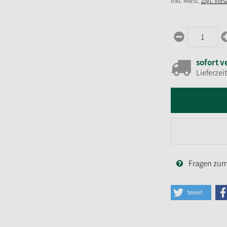
inkl. MwSt.
zzgl. Ver
sofort v
Lieferzei
Fragen zum 
tweet