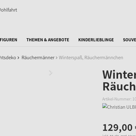
FIGUREN
THEMEN & ANGEBOTE
KINDERLIEBLINGE
SOUVE
htsdeko
Räuchermänner
Winterspaß, Räuchermännchen
Winte
Räuc
Artikel-Nummer:
1
129,
00