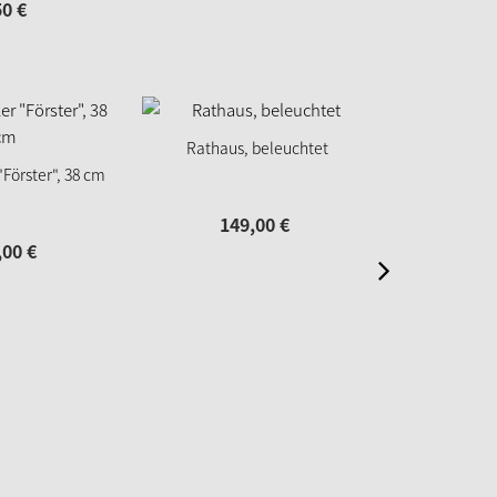
50
€
Neu
Rathaus, beleuchtet
Röme
Förster", 38 cm
149,
00
€
49
,
00
€