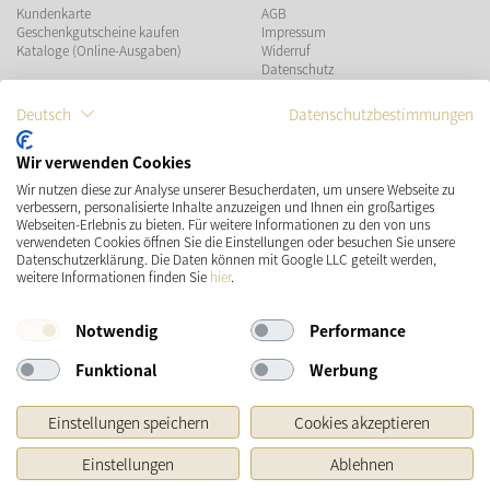
Kundenkarte
AGB
Geschenkgutscheine kaufen
Impressum
Kataloge (Online-Ausgaben)
Widerruf
Datenschutz
Teilnahmebedingungen Gewinnspiel
Deutsch
Datenschutzbestimmungen
ZAHLUNGSMÖGLICHKEITEN
Wir verwenden Cookies
Wir nutzen diese zur Analyse unserer Besucherdaten, um unsere Webseite zu
verbessern, personalisierte Inhalte anzuzeigen und Ihnen ein großartiges
Webseiten-Erlebnis zu bieten. Für weitere Informationen zu den von uns
verwendeten Cookies öffnen Sie die Einstellungen oder besuchen Sie unsere
VERSAND
SOCIAL MEDIA
Datenschutzerklärung. Die Daten können mit Google LLC geteilt werden,
weitere Informationen finden Sie
hier
.
Notwendig
Performance
Funktional
Werbung
Einstellungen speichern
Cookies akzeptieren
* Preisangaben inkl. gesetzl. MwSt. und zzgl.
Versandkosten
Einstellungen
Ablehnen
Ursprünglicher Preis des Händlers, Unverbindliche Preisempfehlung des Herstellers