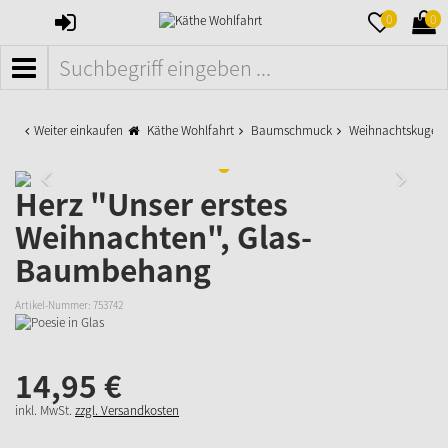
ANMELDEN
MERKZETTE
WAR
0
0
AUFKLAPPE
AUFK
MENÜ
Weiter einkaufen
Käthe Wohlfahrt
Baumschmuck
Weihnachtskugeln
Herz "Unser erstes
Weihnachten", Glas-
Baumbehang
Artikel-Nummer:
753742
14,
95
€
inkl. MwSt.
zzgl. Versandkosten