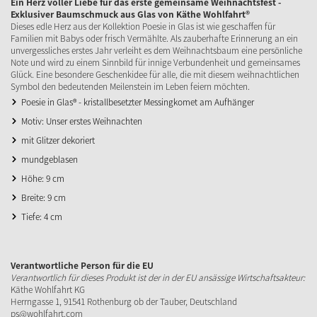
Ein Herz voller Liebe für das erste gemeinsame Weihnachtsfest -
Exklusiver Baumschmuck aus Glas von Käthe Wohlfahrt®
Dieses edle Herz aus der Kollektion Poesie in Glas ist wie geschaffen für
Familien mit Babys oder frisch Vermählte. Als zauberhafte Erinnerung an ein
unvergessliches erstes Jahr verleiht es dem Weihnachtsbaum eine persönliche
Note und wird zu einem Sinnbild für innige Verbundenheit und gemeinsames
Glück. Eine besondere Geschenkidee für alle, die mit diesem weihnachtlichen
Symbol den bedeutenden Meilenstein im Leben feiern möchten.
Poesie in Glas® - kristallbesetzter Messingkomet am Aufhänger
Motiv: Unser erstes Weihnachten
mit Glitzer dekoriert
mundgeblasen
Höhe: 9 cm
Breite: 9 cm
Tiefe: 4 cm
Verantwortliche Person für die EU
Verantwortlich für dieses Produkt ist der in der EU ansässige Wirtschaftsakteur:
Käthe Wohlfahrt KG
Herrngasse 1, 91541 Rothenburg ob der Tauber, Deutschland
ps@wohlfahrt.com