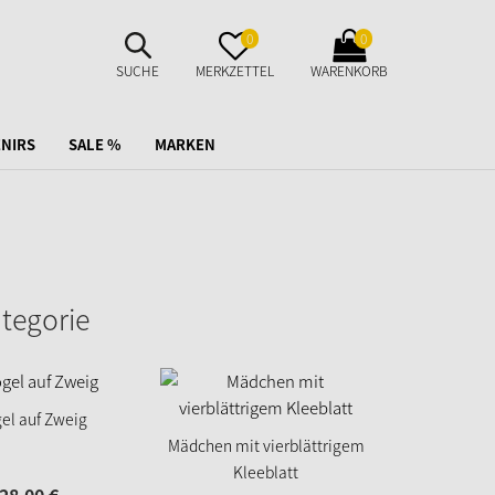
SUCHE
MERKZETTEL
WARENKORB
0
0
AUFKLAPPEN
AUFKLAPPEN
AUFKLAPPEN
SUCHE
MERKZETTEL
WARENKORB
NIRS
SALE %
MARKEN
ategorie
el auf Zweig
Schlummerki
Mädchen mit vierblättrigem
Kleeblatt