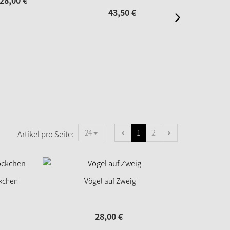
28,
00
€
72,
43,
50
€
1
2
24
Artikel pro Seite:
kchen
Vögel auf Zweig
28,
00
€