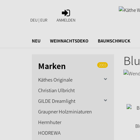
ANMELDEN
DEU | EUR
ANMELDEN
NEU
WEIHNACHTSDEKO
BAUMSCHMUCK
Bl
Marken
2003
Käthes Originale
Christian Ulbricht
GILDE Dreamlight
Graupner Holzminiaturen
Herrnhuter
B
HODREWA