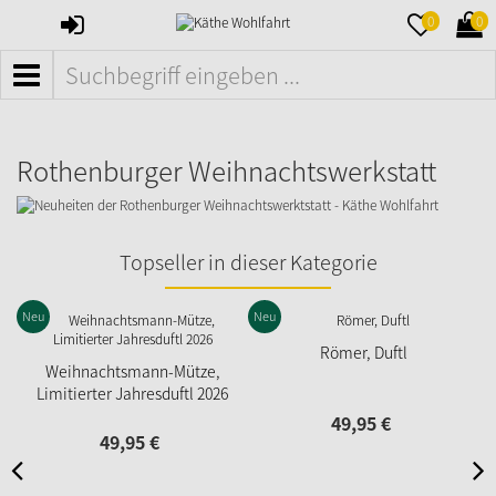
ANMELDEN
MERKZETTE
WAR
0
0
AUFKLAPPE
AUFK
MENÜ
Rothenburger Weihnachtswerkstatt
Topseller in dieser Kategorie
Neu
Neu
N
Römer, Duftl
Weihnachtsmann-Mütze,
Limitierter Jahresduftl 2026
49,
95
€
49,
95
€