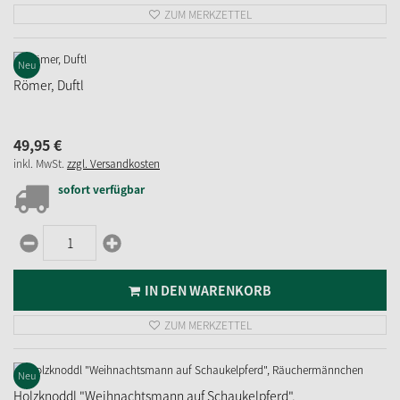
ZUM MERKZETTEL
Neu
Römer, Duftl
49,
95
€
inkl. MwSt.
zzgl. Versandkosten
sofort verfügbar
IN DEN WARENKORB
ZUM MERKZETTEL
Neu
Holzknoddl "Weihnachtsmann auf Schaukelpferd",