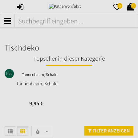
ANMELDEN
MERKZETTE
WAR
0
0
AUFKLAPPE
AUFK
MENÜ
Tischdeko
Topseller in dieser Kategorie
Neu
Tannenbaum, Schale
9,
95
€
FILTER ANZEIGEN