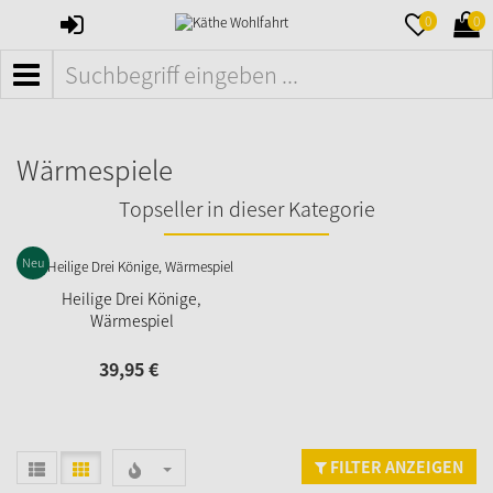
ANMELDEN
MERKZETTE
WAR
0
0
AUFKLAPPE
AUFK
MENÜ
Wärmespiele
Topseller in dieser Kategorie
Neu
Heilige Drei Könige,
Wärmespiel
39,
95
€
FILTER ANZEIGEN